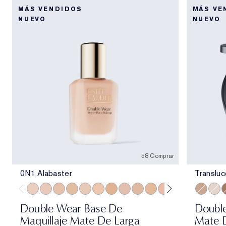
MÁS VENDIDOS
MÁS VE
NUEVO
NUEVO
58 Comprar
0N1 Alabaster
Transluc
0N1 Alabaster
1C0 Shell
1N0 Porcelain
1W0 Warm Porcelain
1C1 Cool Bone
1N1 Ivory Nude
1W1 Bone
1C2 Petal
1N2 Ecru
1W2 Sand
2C0 Cool Vanilla
2W0 Warm Vanil
2C1 Pure B
Transluc
2N1 Des
Trans
2W1
T
Double Wear Base De
Double
Maquillaje Mate De Larga
Mate D