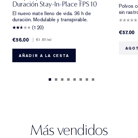
Duración Stay-In-Place FPS 10
Polvos c
sin rastr
El nuevo mate lleno de vida. 36 h de
duración. Modulable y transpirable.
(120)
€57.00
€56.00
|
€1.87
/ml
AGO
AÑADIR A LA CESTA
Más vendidos