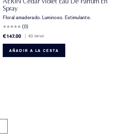
AERIN Cedar Violet Eau De Parfum En
Spray
Floral amaderado. Luminoso. Estimulante.
(0)
€147.00
|
€
€2.94
/ml
AÑADIR A LA CESTA