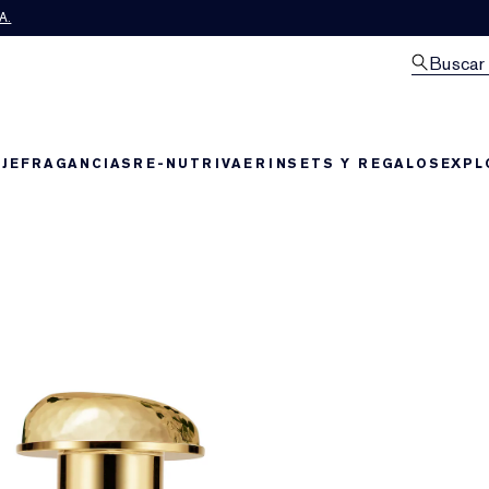
A.
Buscar
JE
FRAGANCIAS
RE-NUTRIV
AERIN
SETS Y REGALOS
EXPL