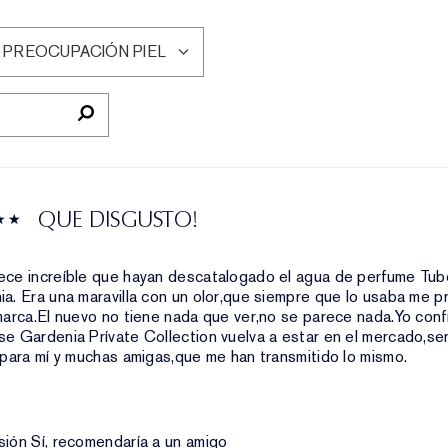
 PREOCUPACIÓN PIEL
LTRAR
SEÑAS
OR
EOCUPACIÓN
EL
QUE DISGUSTO!
ece increíble que hayan descatalogado el agua de perfume Tu
a. Era una maravilla con un olor,que siempre que lo usaba me 
marca.El nuevo no tiene nada que ver,no se parece nada.Yo conf
e Gardenia Prívate Collection vuelva a estar en el mercado,ser
 para mí y muchas amigas,que me han transmitido lo mismo.
sión
Sí, recomendaría a un amigo