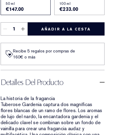
50 ml
100 ml
€147.00
€233.00
AÑADIR A LA CESTA
Recibe 5 regalos por compras de
160€ o más
Detalles Del Producto
La historia de la fragancia
Tuberose Gardenia captura dos magníficas
flores blancas de un ramo de flores. Los aromas
de lujo del nardo, la encantadora gardenia y el
delicado clavel se combinan sobre un fondo de
vainilla para crear una fragancia audaz y
multifacética. Una composición clásica con una