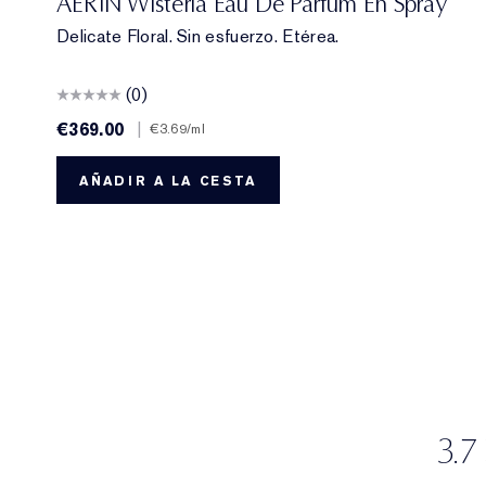
AERIN Wisteria Eau De Parfum En Spray
Delicate Floral. Sin esfuerzo. Etérea.
(0)
€369.00
|
€3.69
/ml
AÑADIR A LA CESTA
3.7