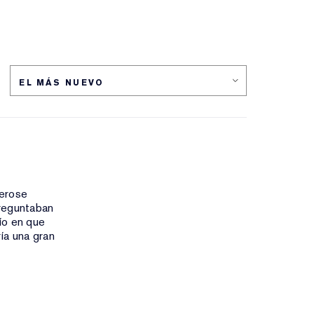
berose
preguntaban
ío en que
ía una gran