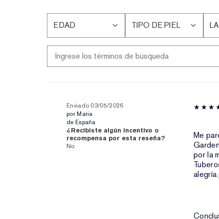
EDAD
TIPO DE PIEL
LA
FILTRAR
FILTRAR
FI
RESEÑAS
RESEÑAS
RE
POR
POR
P
EDAD
TIPO
LA
DE
PR
PIEL
PI
Enviado
03/05/2026
por
Maria
de
España
¿Recibiste algún incentivo o
Me par
recompensa por esta reseña?
Gardeni
No
por la 
Tuberos
alegría
Conclu