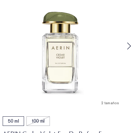
A
R
2 tamaños
50 ml
100 ml