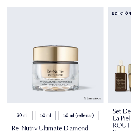
EDICIÓ
3 tamaños
Set De
30 ml
50 ml
50 ml (rellenar)
La Pie
ROUTIN
Re-Nutriv Ultimate Diamond