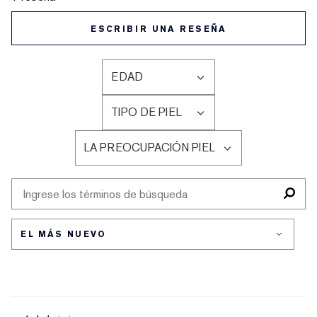
ESCRIBIR UNA RESEÑA
EDAD
FILTRAR
RESEÑAS
TIPO DE PIEL
POR
FILTRAR
EDAD
RESEÑAS
LA PREOCUPACIÓN PIEL
POR
FILTRAR
TIPO
RESEÑAS
DE
POR
PIEL
LA
PREOCUPACIÓN
PIEL