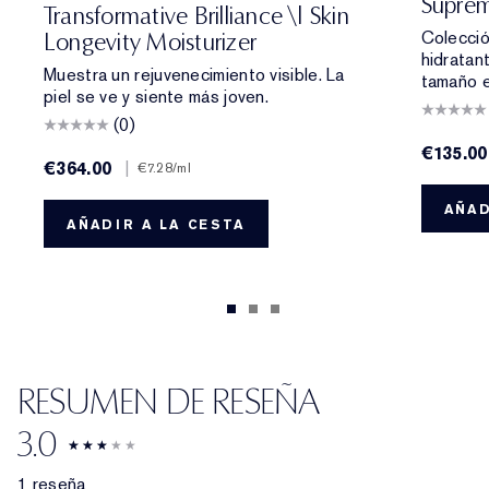
Supre
Transformative Brilliance \| Skin
Colecció
Longevity Moisturizer
hidratan
Muestra un rejuvenecimiento visible. La
tamaño e
piel se ve y siente más joven.
(0)
€135.00
€364.00
|
€7.28
/ml
AÑAD
AÑADIR A LA CESTA
RESUMEN DE RESEÑA
3.0
1 reseña