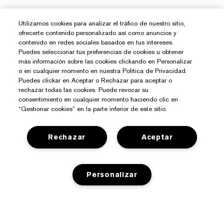
Utilizamos cookies para analizar el tráfico de nuestro sitio,
ofrecerte contenido personalizado así como anuncios y
contenido en redes sociales basados en tus intereses.
Puedes seleccionar tus preferencias de cookies u obtener
más información sobre las cookies clickando en Personalizar
o en cualquier momento en nuestra Política de Privacidad.
Puedes clickar en Aceptar o Rechazar para aceptar o
rechazar todas las cookies. Puede revocar su
consentimiento en cualquier momento haciendo clic en
“Gestionar cookies” en la parte inferior de este sitio.
Rechazar
Aceptar
¿Necesitas Ayuda?
Contacto
Sobre Estée Lauder
Personalizar
Contactar Fabricante
Compromisos
Información del Envío
Tienda
Empresa
Devoluciones y Cambios
AÑADIR A LA CESTA