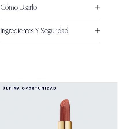
Cómo Usarlo
Ingredientes Y Seguridad
3
ÚLTIMA OPORTUNIDAD
N
3
P
I
C
i