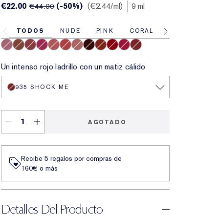
€22.00
(-50%)
€2.44
/ml
9 ml
€44.00
TODOS
NUDE
PINK
CORAL
RED
929 Sweet Tart
922 Cocoa Whip
924 Soft Hearted
925 Social Whirl
926 Cloud Nine
927 Hot Fuse
921 Air Kiss
930 Bar Noir
931 Hot Shot
932 Love Fever
933 Maraschino
935 Shock Me
Un intenso rojo ladrillo con un matiz cálido
935 SHOCK ME
AGOTADO
Recibe 5 regalos por compras de
160€ o más
Detalles Del Producto