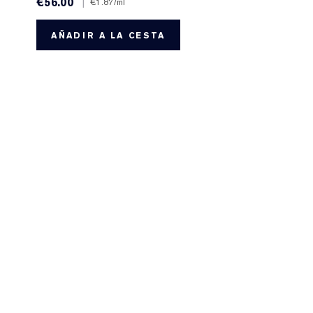
€56.00
|
€1.87
/ml
AÑADIR A LA CESTA