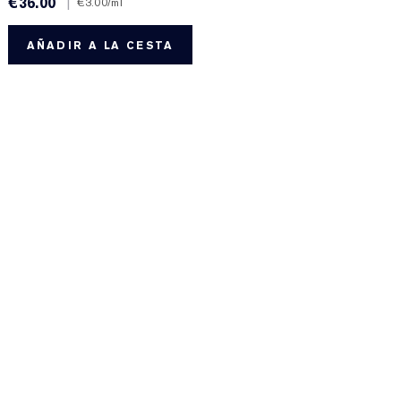
€36.00
|
€
€3.00
/ml
AÑADIR A LA CESTA