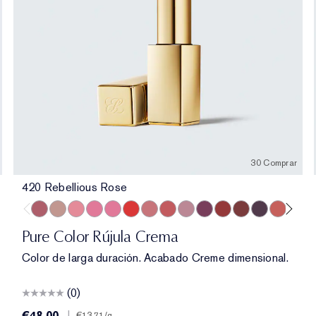
30 Comprar
420 Rebellious Rose
420 Rebellious Rose
826 Modern Muse
260 Eccentric
686 Confident
220 Powerful
816 Carnal
131 Bois De Rose
882 Guilty Pleasure
561 Intense Nude
440 Irresistible
541 LA Noir
697 Renegade
685 Midnight 
360 Fierc
320 D
82
Pure Color Rújula Crema
Color de larga duración. Acabado Creme dimensional.
(0)
€48.00
|
€13.71
/g