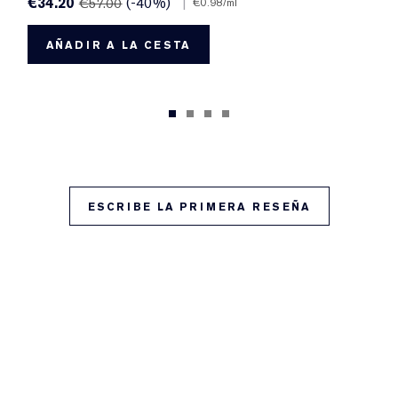
€34.20
(-40%)
|
€57.00
€0.98
/ml
AÑADIR A LA CESTA
ESCRIBE LA PRIMERA RESEÑA