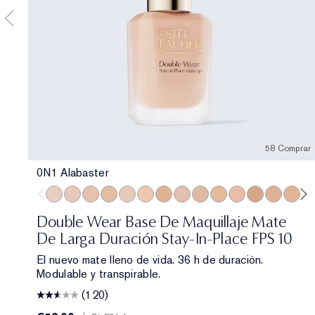
58 Comprar
0N1 Alabaster
0N1 Alabaster
1C0 Shell
1N0 Porcelain
1W0 Warm Porcelain
1C1 Cool Bone
1N1 Ivory Nude
1W1 Bone
1C2 Petal
1N2 Ecru
1W2 Sand
2C0 Cool Vanilla
2W0 Warm Van
2C1 Pure 
2N1 D
2W
Double Wear Base De Maquillaje Mate
De Larga Duración Stay-In-Place FPS 10
El nuevo mate lleno de vida. 36 h de duración.
Modulable y transpirable.
(120)