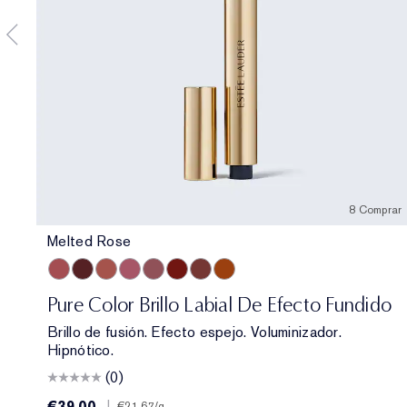
8 Comprar
Melted Rose
Melted Rose
Melted Scarlet
Melted Blush
Melted Melon
Melted Mauve
Melted Garnet
Melted Maple
Melted Tangerine
Pure Color Brillo Labial De Efecto Fundido
Brillo de fusión. Efecto espejo. Voluminizador.
Hipnótico.
(0)
€39.00
|
€21.67
/g