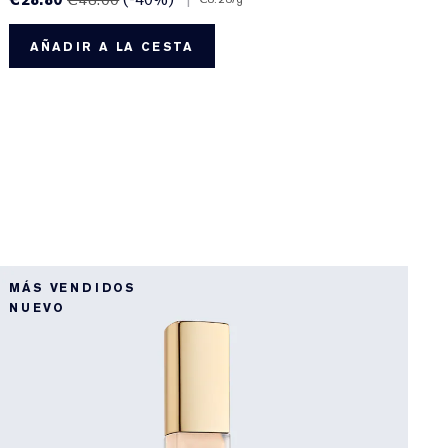
AÑADIR A LA CESTA
1
MÁS VENDIDOS
Ú
NUEVO
1
R
R
L
d