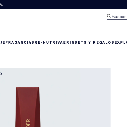
A.
Buscar
JE
FRAGANCIAS
RE-NUTRIV
AERIN
SETS Y REGALOS
EXPL
D