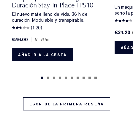
Duración Stay-In-Place FPS 10
Un maqui
serio la p
El nuevo mate lleno de vida. 36 h de
duración. Modulable y transpirable.
(120)
€34.20
€56.00
|
€1.87
/ml
AÑAD
AÑADIR A LA CESTA
ESCRIBE LA PRIMERA RESEÑA