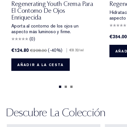
Regenerating Youth Crema Para
Regene
El Contorno De Ojos
Hidrataci
Enriquecida
aspecto 
Aporta al contorno de los ojos un
aspecto más luminoso y firme.
€354.00
(0)
€124.80
(-40%)
|
€208.00
€8.32
/ml
AÑAD
AÑADIR A LA CESTA
Descubre La Colección