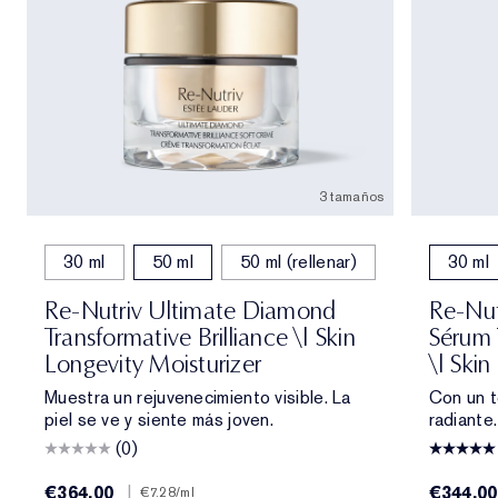
3 tamaños
30 ml
50 ml
50 ml (rellenar)
30 ml
Re-Nutriv Ultimate Diamond
Re-Nut
Transformative Brilliance \| Skin
Sérum 
Longevity Moisturizer
\| Skin
Muestra un rejuvenecimiento visible. La
Con un t
piel se ve y siente más joven.
radiante
(0)
€364.00
|
€344.00
€7.28
/ml