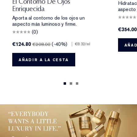
El Contorno De Ojos
Hidrataci
Enriquecida
aspecto 
Aporta al contorno de los ojos un
aspecto más luminoso y firme.
€354.00
(0)
€124.80
(-40%)
|
€208.00
€8.32
/ml
AÑAD
AÑADIR A LA CESTA