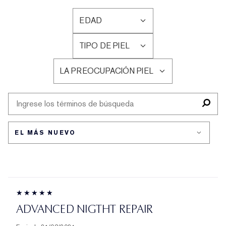
EDAD
FILTRAR
RESEÑAS
TIPO DE PIEL
POR
FILTRAR
EDAD
RESEÑAS
LA PREOCUPACIÓN PIEL
POR
FILTRAR
TIPO
RESEÑAS
DE
POR
PIEL
LA
PREOCUPACIÓN
PIEL
ADVANCED NIGTHT REPAIR