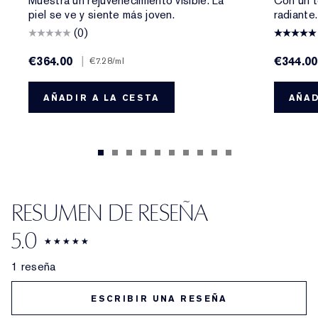
Muestra un rejuvenecimiento visible. La
Con un t
piel se ve y siente más joven.
radiante
(0)
€364.00
|
€344.00
€7.28
/ml
AÑADIR A LA CESTA
AÑAD
RESUMEN DE RESEÑA
5.0
1 reseña
ESCRIBIR UNA RESEÑA