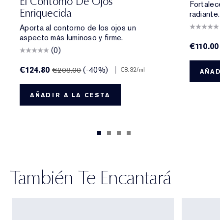
El Contorno De Ojos
Fortalec
Enriquecida
radiante.
Aporta al contorno de los ojos un
aspecto más luminoso y firme.
€110.00
(0)
€124.80
(-40%)
|
€208.00
€8.32
/ml
AÑAD
AÑADIR A LA CESTA
También Te Encantará