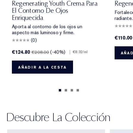
Regenerating Youth Crema Para
Regene
El Contorno De Ojos
Fortalec
Enriquecida
radiante.
Aporta al contorno de los ojos un
aspecto más luminoso y firme.
€110.00
(0)
€124.80
(-40%)
|
€208.00
€8.32
/ml
AÑAD
AÑADIR A LA CESTA
Descubre La Colección