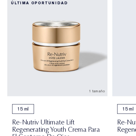
ÚLTIMA OPORTUNIDAD
1 tamaño
15 ml
15 ml
Re-Nutriv Ultimate Lift
Re-Nut
Regenerating Youth Crema Para
Regene