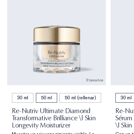
3 tamaños
30 ml
50 ml
50 ml (rellenar)
30 ml
Re-Nutriv Ultimate Diamond
Re-Nut
Transformative Brilliance \| Skin
Sérum 
Longevity Moisturizer
\| Skin