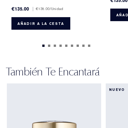
€135.00
€135.00
|
€135.00
/Unidad
AÑAD
AÑADIR A LA CESTA
También Te Encantará
NUEVO