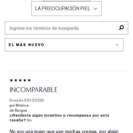
EDAD
RESEÑAS
LA PREOCUPACIÓN PIEL
POR
FILTRAR
TIPO
RESEÑAS
DE
POR
PIEL
LA
PREOCUPACIÓN
PIEL
INCOMPARABLE
Enviado
03/12/2025
por
Mónica
de
Burgos
¿Recibiste algún incentivo o recompensa por esta
reseña?
No
No soy una mujer que use muchas cremas, por algún