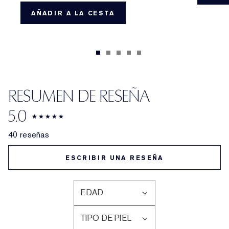
AÑADIR A LA CESTA
RESUMEN DE RESEÑA
5.0
40 reseñas
ESCRIBIR UNA RESEÑA
EDAD
FILTRAR
RESEÑAS
TIPO DE PIEL
POR
FILTRAR