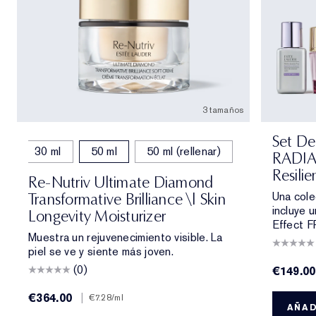
3 tamaños
Set De
30 ml
50 ml
50 ml (rellenar)
RADI
Resilie
Re-Nutriv Ultimate Diamond
Una cole
Transformative Brilliance \| Skin
incluye u
Longevity Moisturizer
Effect F
Muestra un rejuvenecimiento visible. La
piel se ve y siente más joven.
(0)
€149.00
€364.00
|
€7.28
/ml
AÑAD