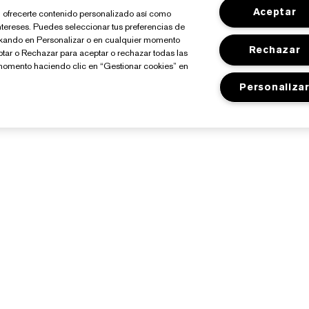
Aceptar
io, ofrecerte contenido personalizado así como
ntereses. Puedes seleccionar tus preferencias de
ickando en Personalizar o en cualquier momento
Rechazar
ptar o Rechazar para aceptar o rechazar todas las
momento haciendo clic en “Gestionar cookies” en
Personaliza
Sobre Estée Lauder
Tienda
Compromisos
Promociones
Empresa
Programa Estée Club
losario de Ingredientes
Buscador de Tiendas
Empleo