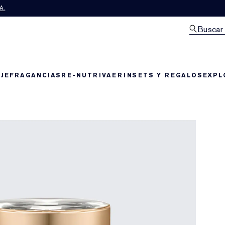
A.
Buscar
JE
FRAGANCIAS
RE-NUTRIV
AERIN
SETS Y REGALOS
EXPL