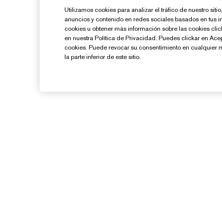
Utilizamos cookies para analizar el tráfico de nuestro sit
anuncios y contenido en redes sociales basados en tus i
cookies u obtener más información sobre las cookies cl
en nuestra Política de Privacidad. Puedes clickar en Ace
cookies. Puede revocar su consentimiento en cualquier 
la parte inferior de este sitio.
¿Necesitas Ayuda?
Contacto
Contactar Fabricante
Información del Envío
G
Devoluciones y Cambios
Preguntas Frecuentes