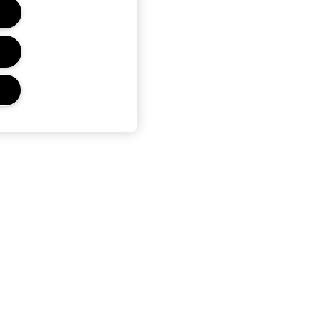
r
Privacidad Y Condiciones
Política de Privacidad
Términos Y Condiciones De
Venta
Términos De Uso
Condiciones del Programa
Estée Club