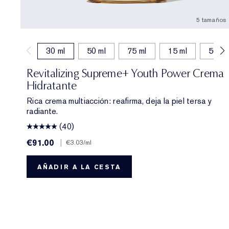
5 tamaños
30 ml
50 ml
75 ml
15 ml
50 ml 
Revitalizing Supreme+ Youth Power Crema
Hidratante
Rica crema multiacción: reafirma, deja la piel tersa y
radiante.
(40)
€91.00
|
€3.03
/ml
AÑADIR A LA CESTA