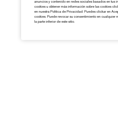
anuncios y contenido en redes sociales basados en tus i
cookies u obtener más información sobre las cookies cl
en nuestra Política de Privacidad. Puedes clickar en Ace
cookies. Puede revocar su consentimiento en cualquier 
la parte inferior de este sitio.
¿Necesitas Ayuda?
Contacto
Contactar Fabricante
Información del Envío
G
Devoluciones y Cambios
Preguntas Frecuentes
Chat en Vivo