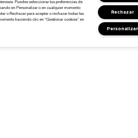
ntereses. Puedes seleccionar tus preferencias de
ickando en Personalizar o en cualquier momento
Rechazar
ptar o Rechazar para aceptar o rechazar todas las
momento haciendo clic en “Gestionar cookies” en
Personaliza
Sobre Estée Lauder
Tienda
Compromisos
Promociones
Empresa
Programa Estée Club
losario de Ingredientes
Buscador de Tiendas
Empleo