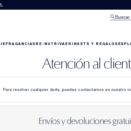
A.
Buscar
JE
FRAGANCIAS
RE-NUTRIV
AERIN
SETS Y REGALOS
EXPL