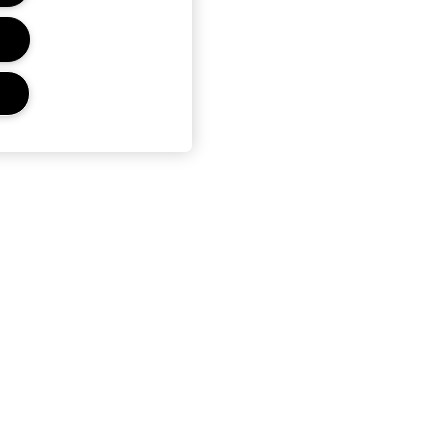
r
Privacidad Y Condiciones
Política de Privacidad
Términos Y Condiciones De
Venta
Términos De Uso
Condiciones del Programa
Estée Club
Gestionar Cookies del Sitio