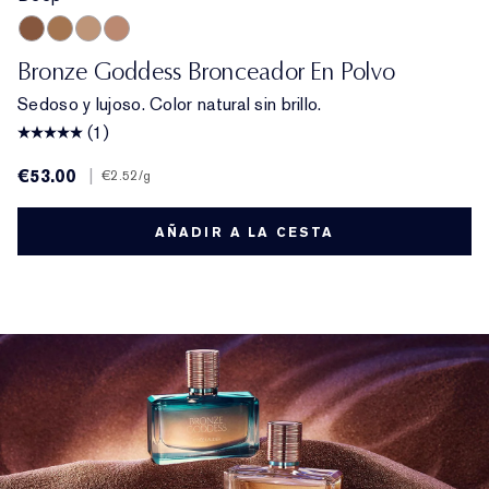
Deep
Medium Deep
Light
Medium
Bronze Goddess Bronceador En Polvo
Sedoso y lujoso. Color natural sin brillo.
(1)
€53.00
|
€2.52
/g
AÑADIR A LA CESTA