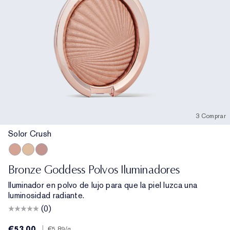
3 Comprar
Solor Crush
Solor Crush
Heatwave
Modern Mercury
Bronze Goddess Polvos Iluminadores
Iluminador en polvo de lujo para que la piel luzca una
luminosidad radiante.
(0)
€53.00
|
€5.89
/g