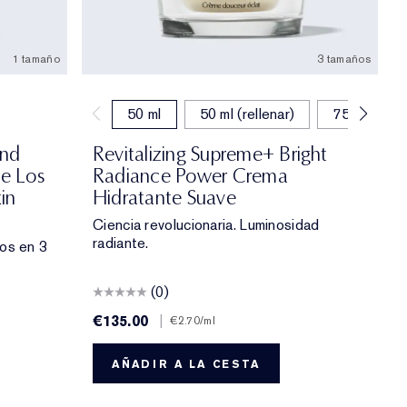
1 tamaño
3 tamaños
50 ml
50 ml (rellenar)
75 ml
ond
Revitalizing Supreme+ Bright
e Los
Radiance Power Crema
in
Hidratante Suave
Ciencia revolucionaria. Luminosidad
radiante.
jos en 3
(0)
€135.00
|
€2.70
/ml
AÑADIR A LA CESTA