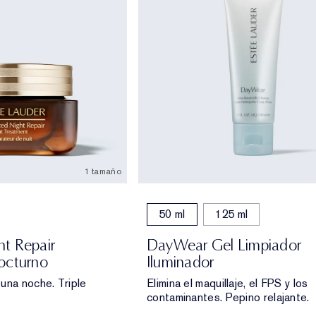
1 tamaño
50 ml
125 ml
t Repair
DayWear Gel Limpiador
octurno
Iluminador
una noche. Triple
Elimina el maquillaje, el FPS y los
contaminantes. Pepino relajante.