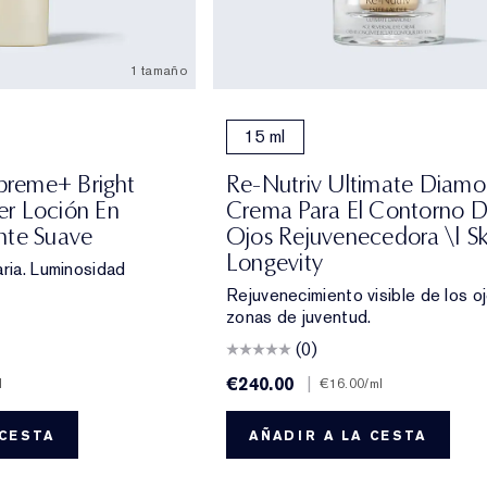
1 tamaño
15 ml
upreme+ Bright
Re-Nutriv Ultimate Diam
r Loción En
Crema Para El Contorno D
nte Suave
Ojos Rejuvenecedora \| Sk
Longevity
aria. Luminosidad
Rejuvenecimiento visible de los o
zonas de juventud.
(0)
€240.00
|
l
€16.00
/ml
 CESTA
AÑADIR A LA CESTA