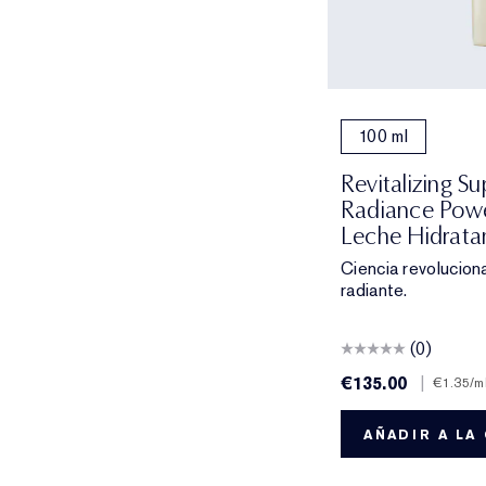
100 ml
Revitalizing S
Radiance Powe
Leche Hidrata
Ciencia revolucion
radiante.
(0)
€135.00
|
€1.35
/m
AÑADIR A LA