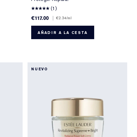
(1)
€117.00
|
€2.34
/ml
AÑADIR A LA CESTA
NUEVO