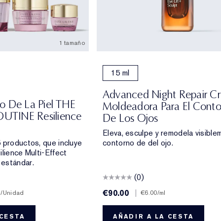
1 tamaño
15 ml
Advanced Night Repair C
o De La Piel THE
Moldeadora Para El Cont
TINE Resilience
De Los Ojos
Eleva, esculpe y remodela visible
 productos, que incluye
contorno de del ojo.
ilience Multi-Effect
estándar.
(0)
€90.00
|
0
/Unidad
€6.00
/ml
 CESTA
AÑADIR A LA CESTA