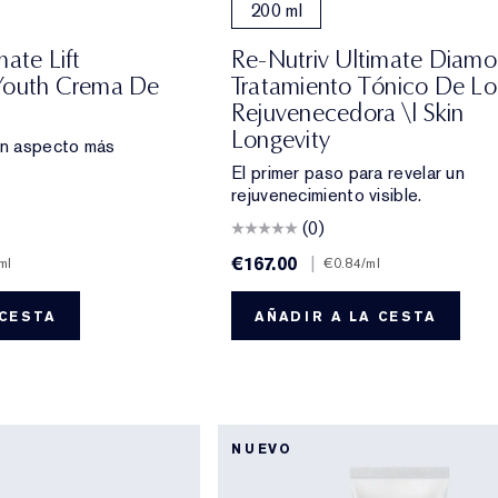
200 ml
mate Lift
Re-Nutriv Ultimate Diam
Youth Crema De
Tratamiento Tónico De Lo
Rejuvenecedora \| Skin
Longevity
un aspecto más
El primer paso para revelar un
rejuvenecimiento visible.
(0)
€167.00
|
ml
€0.84
/ml
 CESTA
AÑADIR A LA CESTA
NUEVO