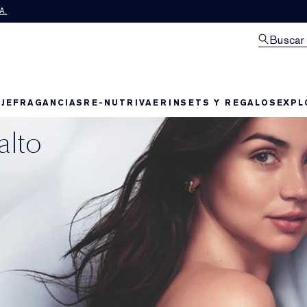
A.
Buscar
JE
FRAGANCIAS
RE-NUTRIV
AERIN
SETS Y REGALOS
EXPL
alto