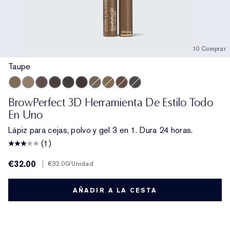
10 Comprar
Taupe
Taupe
Cool Blonde
Brunette
Cool Brown
Blackened Brown
Dark Brunette
Light Brunette
Warm Blonde
Auburn
Cool Grey
BrowPerfect 3D Herramienta De Estilo Todo
En Uno
Lápiz para cejas, polvo y gel 3 en 1. Dura 24 horas.
(1)
€32.00
|
€32.00
/Unidad
AÑADIR A LA CESTA