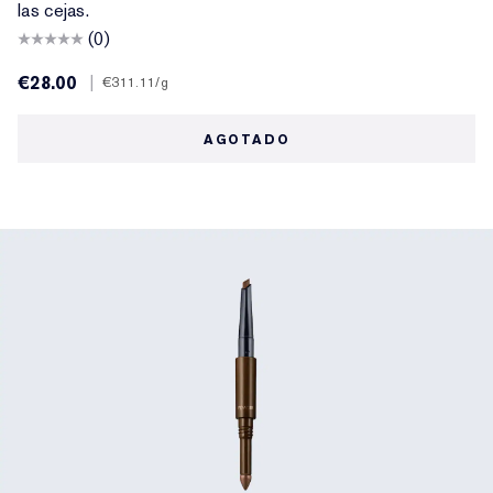
las cejas.
(0)
€28.00
|
€311.11
/g
AGOTADO