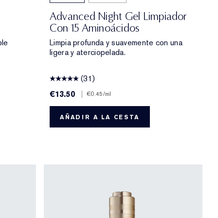
Advanced Night Gel Limpiador
Con 15 Aminoácidos
ple
Limpia profunda y suavemente con una
ligera y aterciopelada.
(31)
€13.50
|
€0.45
/ml
AÑADIR A LA CESTA