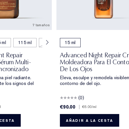
7 tamaños
 ml
115 ml
7 ml
15 ml
15 ml
t Repair
Advanced Night Repair C
érum Multi-
Moldeadora Para El Cont
incronizado
De Los Ojos
a piel radiante.
Eleva, esculpe y remodela visible
e los signos del
contorno de del ojo.
(0)
€90.00
|
l
€6.00
/ml
 CESTA
AÑADIR A LA CESTA