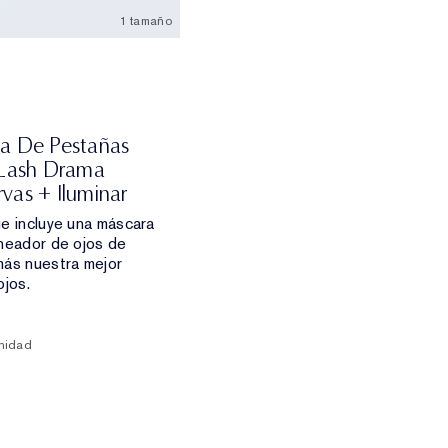
1 tamaño
a De Pestañas
 Lash Drama
vas + Iluminar
e incluye una máscara
neador de ojos de
más nuestra mejor
ojos.
nidad