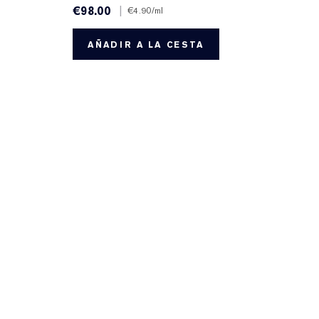
€98.00
|
€4.90
/ml
AÑADIR A LA CESTA