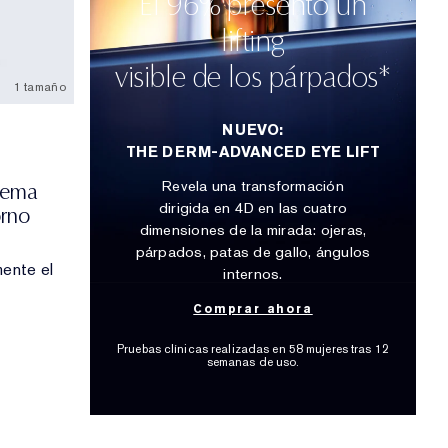
El 96% presentó un
lifting
visible de los párpados*
1 tamaño
NUEVO:
THE DERM-ADVANCED EYE LIFT
Revela una transformación
rema
dirigida en 4D en las cuatro
orno
dimensiones de la mirada: ojeras,
párpados, patas de gallo, ángulos
mente el
internos.
Comprar ahora
Pruebas clínicas realizadas en 58 mujeres tras 12
semanas de uso.