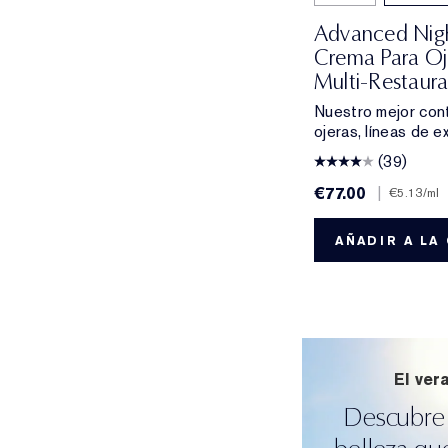
Advanced Nigh
Crema Para Oj
Multi-Restaur
Nuestro mejor con
ojeras, líneas de e
(39)
€77.00
|
€5.13
/ml
AÑADIR A LA
El ver
Descubre 