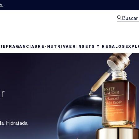
A.
Buscar
JE
FRAGANCIAS
RE-NUTRIV
AERIN
SETS Y REGALOS
EXPL
r
a. Hidratada.