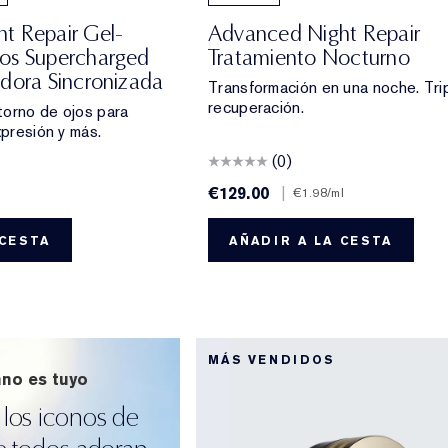
t Repair Gel-
Advanced Night Repair
os Supercharged
Tratamiento Nocturno
adora Sincronizada
Transformación en una noche. Tri
recuperación.
torno de ojos para
xpresión y más.
(0)
€129.00
|
€1.98
/ml
 CESTA
AÑADIR A LA CESTA
MÁS VENDIDOS
ano es tuyo
los iconos de