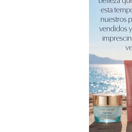
belleza qu
esta temp
nuestros 
vendidos y
imprescin
v