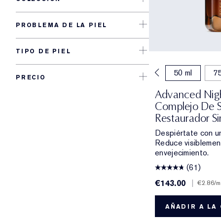
PROBLEMA DE LA PIEL
TIPO DE PIEL
20 ml
30 ml
50 ml
75
PRECIO
Advanced Nigh
Complejo De S
Restaurador S
Despiértate con un
Reduce visiblement
envejecimiento.
(61)
€143.00
|
€2.86
/m
AÑADIR A LA