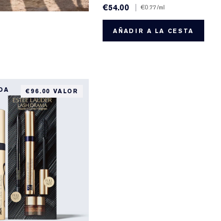
€54.00
|
€0.77
/ml
AÑADIR A LA CESTA
DA
€96.00 VALOR