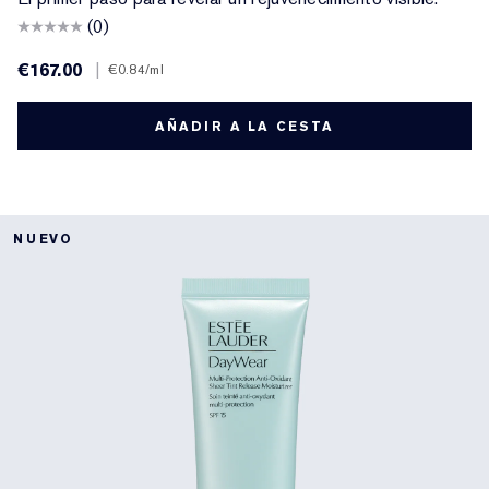
(0)
€167.00
|
€0.84
/ml
AÑADIR A LA CESTA
NUEVO