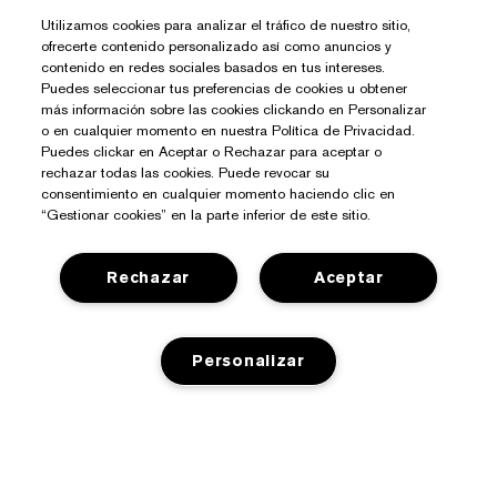
Utilizamos cookies para analizar el tráfico de nuestro sitio,
ofrecerte contenido personalizado así como anuncios y
contenido en redes sociales basados en tus intereses.
Puedes seleccionar tus preferencias de cookies u obtener
más información sobre las cookies clickando en Personalizar
o en cualquier momento en nuestra Política de Privacidad.
Puedes clickar en Aceptar o Rechazar para aceptar o
rechazar todas las cookies. Puede revocar su
¿Necesitas Ayuda?
consentimiento en cualquier momento haciendo clic en
“Gestionar cookies” en la parte inferior de este sitio.
Contacto
Sobre Estée Lauder
Contactar Fabricante
Rechazar
Aceptar
Compromisos
Información del Envío
Tienda
Empresa
Devoluciones y Cambios
Personalizar
Promociones
Glosario de Ingredientes
Preguntas Frecuentes
Privacidad Y Condiciones
Programa Estée Club
Empleo
Chat en Vivo
Política de Privacidad
Buscador de Tiendas
Términos Y Condiciones De Venta