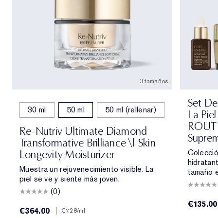
3 tamaños
Set De
30 ml
50 ml
50 ml (rellenar)
La Pie
ROUTIN
Re-Nutriv Ultimate Diamond
Supre
Transformative Brilliance \| Skin
Colecció
Longevity Moisturizer
hidratan
Muestra un rejuvenecimiento visible. La
tamaño e
piel se ve y siente más joven.
(0)
€135.00
€364.00
|
€7.28
/ml