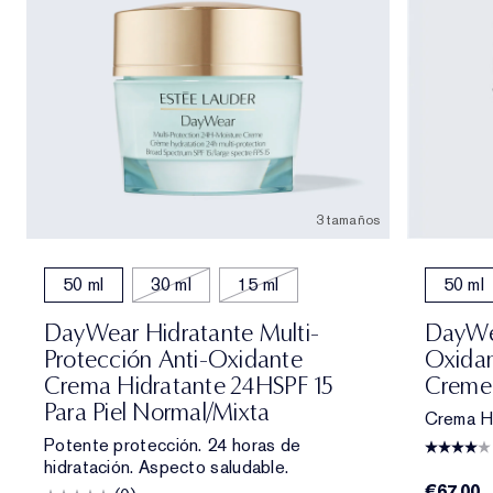
3 tamaños
50 ml
30 ml
15 ml
50 ml
DayWear Hidratante Multi-
DayWea
Protección Anti-Oxidante
Oxidan
Crema Hidratante 24HSPF 15
Creme 
Para Piel Normal/mixta
Crema H
Potente protección. 24 horas de
hidratación. Aspecto saludable.
€67.00