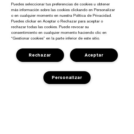
Puedes seleccionar tus preferencias de cookies u obtener
más información sobre las cookies clickando en Personalizar
o en cualquier momento en nuestra Política de Privacidad.
Puedes clickar en Aceptar o Rechazar para aceptar o
rechazar todas las cookies. Puede revocar su
consentimiento en cualquier momento haciendo clic en
“Gestionar cookies” en la parte inferior de este sitio.
Rechazar
Aceptar
¿Necesitas Ayuda?
Contacto
Personalizar
Sobre Estée Lauder
Contactar Fabricante
Compromisos
Información del Envío
Tienda
Empresa
Devoluciones y Cambios
AÑADIR A LA CESTA
Promociones
Glosario de Ingredientes
Preguntas Frecuentes
Privacidad Y Condiciones
Programa Estée Club
Empleo
Chat en Vivo
Política de Privacidad