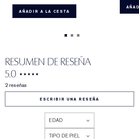
AÑAD
AÑADIR A LA CESTA
RESUMEN DE RESEÑA
5.0
2 reseñas
ESCRIBIR UNA RESEÑA
EDAD
FILTRAR
RESEÑAS
TIPO DE PIEL
POR