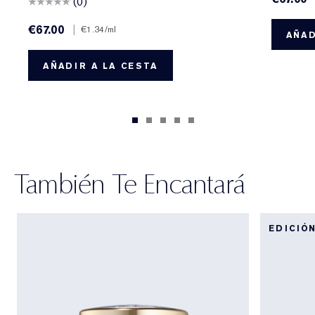
(0)
€67.00
|
€1.34
/ml
AÑAD
AÑADIR A LA CESTA
También Te Encantará
EDICIÓ