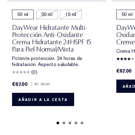
50 ml
30 ml
15 ml
50 ml
DayWear Hidratante Multi-
DayWea
Protección Anti-Oxidante
Oxidan
Crema Hidratante 24HSPF 15
Creme 
Para Piel Normal/mixta
Crema H
Potente protección. 24 horas de
hidratación. Aspecto saludable.
€67.00
(0)
€67.00
|
€1.34
/ml
AÑAD
AÑADIR A LA CESTA