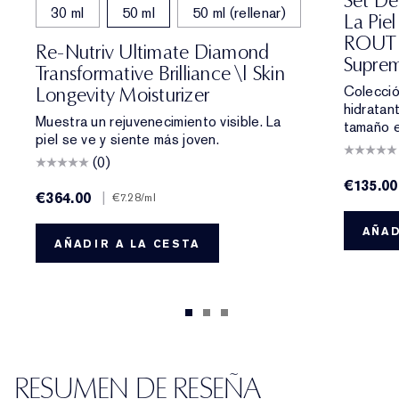
Set De
30 ml
50 ml
50 ml (rellenar)
La Pie
ROUTIN
Re-Nutriv Ultimate Diamond
Supre
Transformative Brilliance \| Skin
Colecció
Longevity Moisturizer
hidratan
Muestra un rejuvenecimiento visible. La
tamaño e
piel se ve y siente más joven.
(0)
€135.00
€364.00
|
€7.28
/ml
AÑAD
AÑADIR A LA CESTA
RESUMEN DE RESEÑA