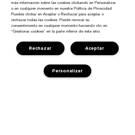
más información sobre las cookies clickando en Personalizar
o en cualquier momento en nuestra Política de Privacidad.
Puedes clickar en Aceptar o Rechazar para aceptar o
rechazar todas las cookies. Puede revocar su
consentimiento en cualquier momento haciendo clic en
“Gestionar cookies” en la parte inferior de este sitio.
Rechazar
Aceptar
¿Necesitas Ayuda?
Contacto
Personalizar
Sobre Estée Lauder
Contactar Fabricante
Compromisos
Información del Envío
Tienda
AÑADIR A LA CESTA
Empresa
Devoluciones y Cambios
Promociones
Glosario de Ingredientes
Preguntas Frecuentes
Privacidad Y Condiciones
Programa Estée Club
Empleo
Chat en Vivo
Política de Privacidad
Buscador de Tiendas