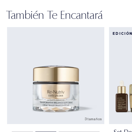
También Te Encantará
EDICIÓ
3 tamaños