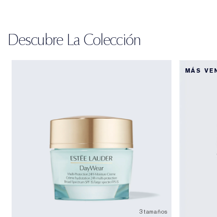
Descubre La Colección
MÁS VE
3 tamaños