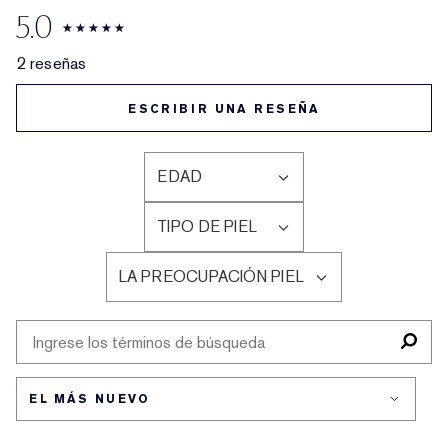
5.0
2 reseñas
ESCRIBIR UNA RESEÑA
EDAD
FILTRAR
RESEÑAS
TIPO DE PIEL
POR
FILTRAR
EDAD
RESEÑAS
LA PREOCUPACIÓN PIEL
POR
FILTRAR
TIPO
RESEÑAS
DE
POR
PIEL
LA
PREOCUPACIÓN
PIEL