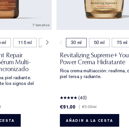
7 tamaños
 ml
115 ml
7 ml
15 ml
30 ml
50 ml
75 ml
t Repair
Revitalizing Supreme+ You
érum Multi-
Power Crema Hidratante
incronizado
Rica crema multiacción: reafirma, d
piel tersa y radiante.
a piel radiante.
e los signos del
(40)
€91.00
|
l
€3.03
/ml
 CESTA
AÑADIR A LA CESTA