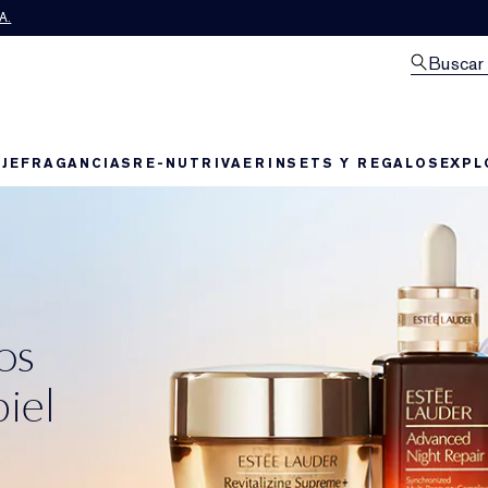
A.
Buscar
JE
FRAGANCIAS
RE-NUTRIV
AERIN
SETS Y REGALOS
EXPL
os
piel