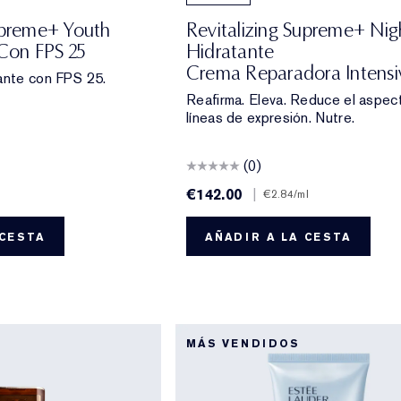
upreme+ Youth
Revitalizing Supreme+ Nig
Con FPS 25
Hidratante
Crema Reparadora Intensi
ante con FPS 25.
Reafirma. Eleva. Reduce el aspec
líneas de expresión. Nutre.
(0)
€142.00
|
l
€2.84
/ml
 CESTA
AÑADIR A LA CESTA
MÁS VENDIDOS