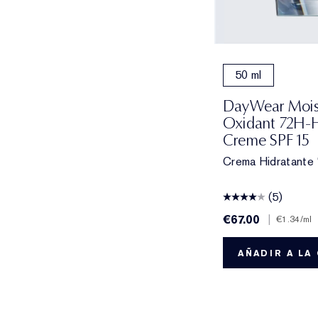
50 ml
DayWear Moist
Oxidant 72H-H
Creme SPF 15
Crema Hidratante
(5)
€67.00
|
€1.34
/ml
AÑADIR A LA