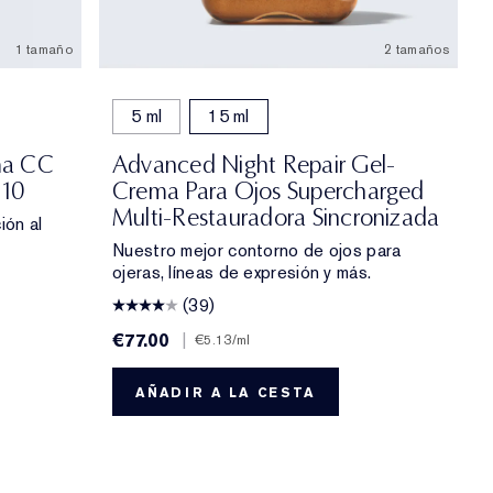
1 tamaño
2 tamaños
5 ml
15 ml
ma CC
Advanced Night Repair Gel-
 10
Crema Para Ojos Supercharged
Multi-Restauradora Sincronizada
ión al
Nuestro mejor contorno de ojos para
ojeras, líneas de expresión y más.
(39)
€77.00
|
€5.13
/ml
AÑADIR A LA CESTA