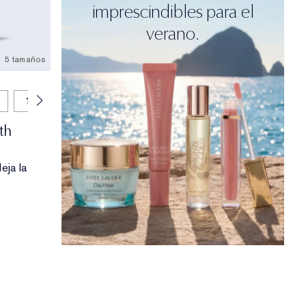
imprescindibles para el
verano.
5 tamaños
15 ml
50 ml (rellenar)
th
eja la