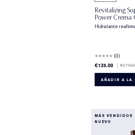
Revitalizing S
Power Crema 
Hidratante reafirm
(0)
€135.00
|
€2.70
/m
AÑADIR A LA
MÁS VENDIDOS
NUEVO