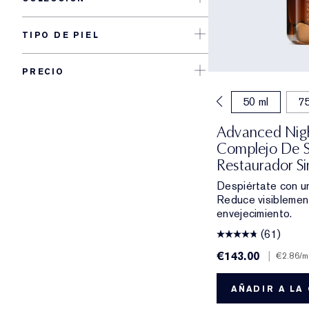
TIPO DE PIEL
PRECIO
20 ml
30 ml
50 ml
75
Advanced Nigh
Complejo De S
Restaurador S
Despiértate con un
Reduce visiblement
envejecimiento.
(61)
€143.00
|
€2.86
/m
AÑADIR A LA