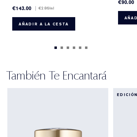
€90.00
€143.00
|
€2.86
/ml
AÑAD
AÑADIR A LA CESTA
También Te Encantará
EDICIÓ