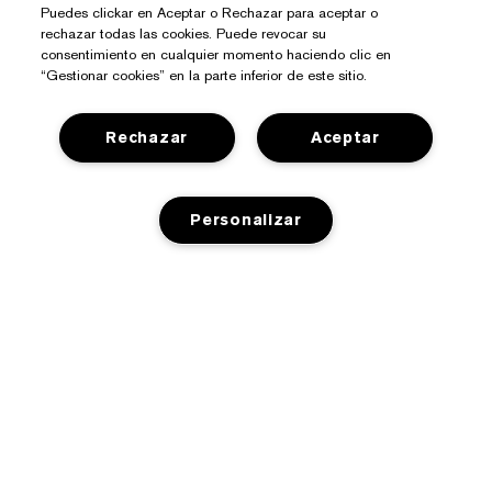
Puedes clickar en Aceptar o Rechazar para aceptar o
rechazar todas las cookies. Puede revocar su
consentimiento en cualquier momento haciendo clic en
“Gestionar cookies” en la parte inferior de este sitio.
¿Necesitas Ayuda?
Rechazar
Aceptar
Contacto
Sobre Estée Lauder
Personalizar
Contactar Fabricante
Compromisos
Información del Envío
Tienda
Empresa
Devoluciones y Cambios
AÑADIR A LA CESTA
Promociones
Glosario de Ingredientes
Preguntas Frecuentes
Privacidad Y Condiciones
Programa Estée Club
Empleo
Chat en Vivo
Política de Privacidad
Buscador de Tiendas
Términos Y Condiciones De Venta
Términos De Uso