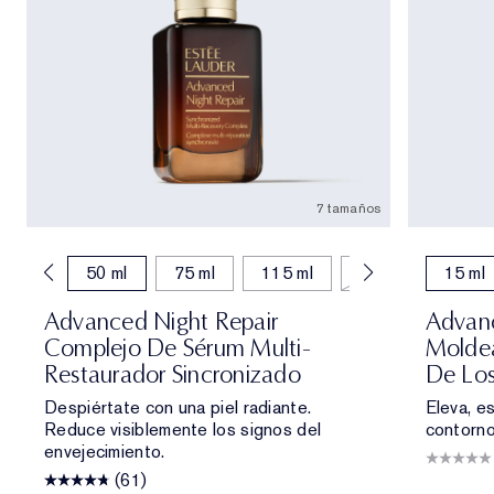
7 tamaños
30 ml
50 ml
75 ml
115 ml
7 ml
15 ml
15 ml
Advanced Night Repair
Advanc
Complejo De Sérum Multi-
Moldea
Restaurador Sincronizado
De Los
Despiértate con una piel radiante.
Eleva, e
Reduce visiblemente los signos del
contorno
envejecimiento.
(61)