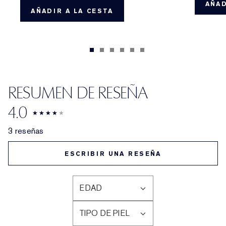
AÑAD
AÑADIR A LA CESTA
RESUMEN DE RESEÑA
4.0
3 reseñas
ESCRIBIR UNA RESEÑA
EDAD
FILTRAR
RESEÑAS
TIPO DE PIEL
POR
FILTRAR
EDAD