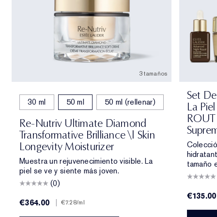
3 tamaños
Set De
30 ml
50 ml
50 ml (rellenar)
La Pie
ROUTIN
Re-Nutriv Ultimate Diamond
Supre
Transformative Brilliance \| Skin
Colecció
Longevity Moisturizer
hidratan
Muestra un rejuvenecimiento visible. La
tamaño e
piel se ve y siente más joven.
(0)
€135.00
€364.00
|
€7.28
/ml