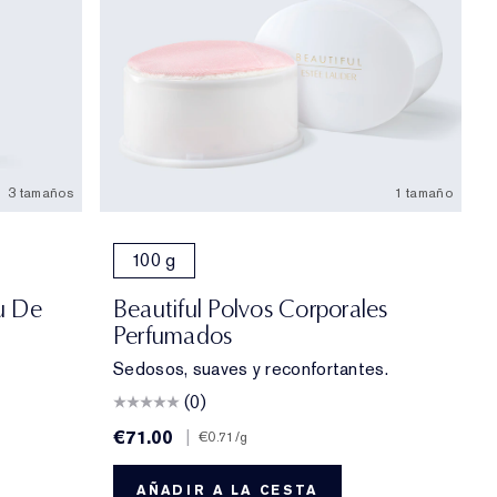
3 tamaños
1 tamaño
100 g
u De
Beautiful Polvos Corporales
Perfumados
Sedosos, suaves y reconfortantes.
(0)
€71.00
|
€0.71
/g
AÑADIR A LA CESTA