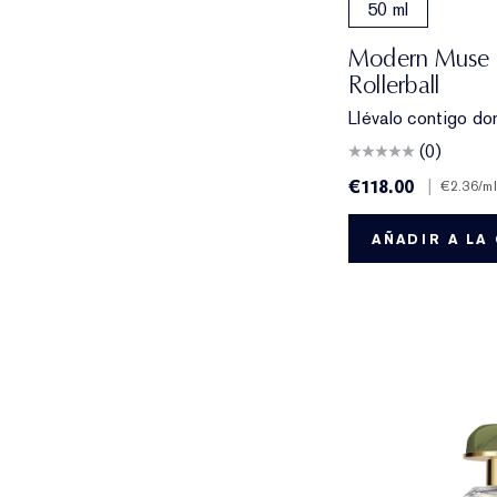
50 ml
Modern Muse 
Rollerball
Llévalo contigo do
(0)
€118.00
|
€2.36
/ml
AÑADIR A LA