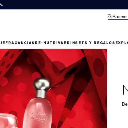
A.
Buscar
JE
FRAGANCIAS
RE-NUTRIV
AERIN
SETS Y REGALOS
EXPL
N
Des