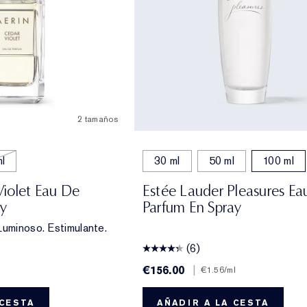
2 tamaños
l
30 ml
50 ml
100 ml
iolet Eau De
Estée Lauder Pleasures Ea
ay
Parfum En Spray
Luminoso. Estimulante.
(6)
€156.00
|
l
€1.56
/ml
 CESTA
AÑADIR A LA CESTA