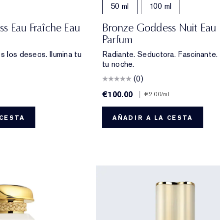
50 ml
100 ml
s Eau Fraîche Eau
Bronze Goddess Nuit Eau
Parfum
s los deseos. Ilumina tu
Radiante. Seductora. Fascinante. 
tu noche.
(0)
€100.00
|
€2.00
/ml
 CESTA
AÑADIR A LA CESTA