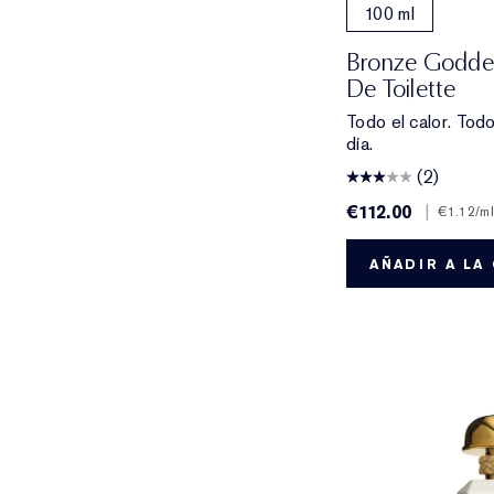
100 ml
Bronze Goddes
De Toilette
Todo el calor. Todo
día.
(2)
€112.00
|
€1.12
/ml
AÑADIR A LA