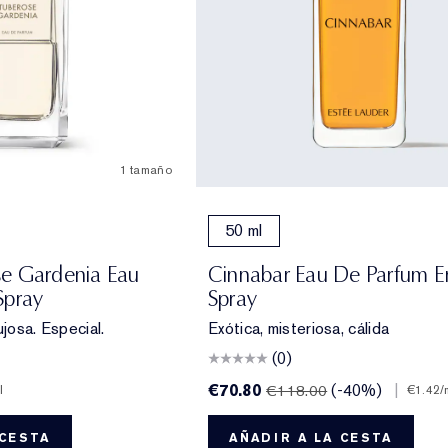
1 tamaño
50 ml
e Gardenia Eau
Cinnabar Eau De Parfum E
Spray
Spray
ujosa. Especial.
Exótica, misteriosa, cálida
(0)
€70.80
(-40%)
|
€118.00
l
€1.42
/
 CESTA
AÑADIR A LA CESTA