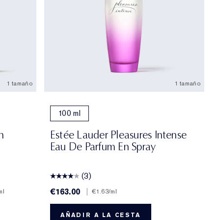
1 tamaño
1 tamaño
100 ml
n
Estée Lauder Pleasures Intense
Eau De Parfum En Spray
(3)
€163.00
|
ml
€1.63
/ml
AÑADIR A LA CESTA