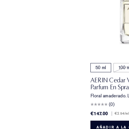
50 ml
100 m
AERIN Cedar V
Parfum En Spr
Floral amaderado. 
(0)
€147.00
|
€2.94
/m
AÑADIR A LA