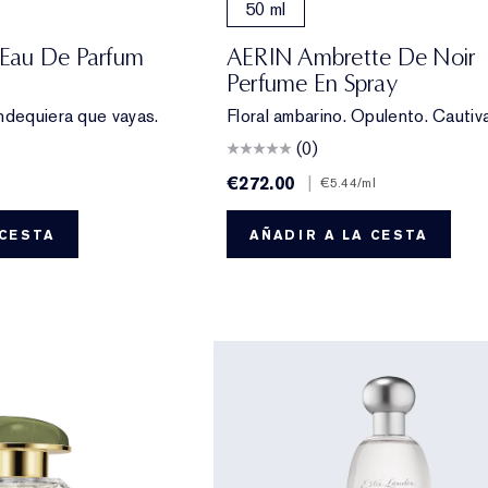
50 ml
Eau De Parfum
AERIN Ambrette De Noir
Perfume En Spray
ndequiera que vayas.
Floral ambarino. Opulento. Cautiv
(0)
€272.00
|
€5.44
/ml
 CESTA
AÑADIR A LA CESTA