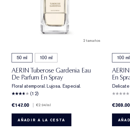
2 tamaños
50 ml
100 ml
100 ml
AERIN Tuberose Gardenia Eau
AERIN 
De Parfum En Spray
En Spr
Floral atemporal. Lujosa. Especial.
Delicate 
(12)
€147.00
|
€369.00
€2.94
/ml
AÑADIR A LA CESTA
AÑAD