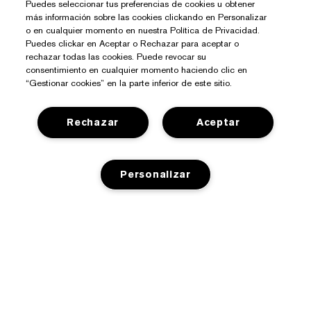
Puedes seleccionar tus preferencias de cookies u obtener
más información sobre las cookies clickando en Personalizar
o en cualquier momento en nuestra Política de Privacidad.
Puedes clickar en Aceptar o Rechazar para aceptar o
rechazar todas las cookies. Puede revocar su
consentimiento en cualquier momento haciendo clic en
“Gestionar cookies” en la parte inferior de este sitio.
Rechazar
Aceptar
Personalizar
¿Necesitas Ayuda?
Contacto
Sobre Estée Lauder
Contactar Fabricante
AÑADIR A LA CESTA
Compromisos
Información del Envío
Tienda
Empresa
Devoluciones y Cambios
Promociones
Glosario de Ingredientes