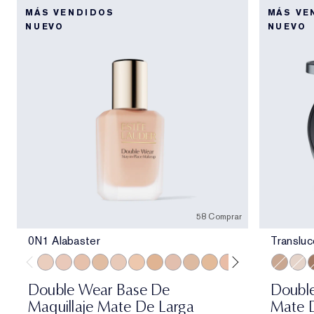
MÁS VENDIDOS
MÁS VE
NUEVO
NUEVO
58 Comprar
0N1 Alabaster
Transluc
0N1 Alabaster
1C0 Shell
1N0 Porcelain
1W0 Warm Porcelain
1C1 Cool Bone
1N1 Ivory Nude
1W1 Bone
1C2 Petal
1N2 Ecru
1W2 Sand
2C0 Cool Vanilla
2W0 Warm Vanil
2C1 Pure B
Transluc
2N1 Des
Trans
2W1
T
Double Wear Base De
Double
Maquillaje Mate De Larga
Mate D