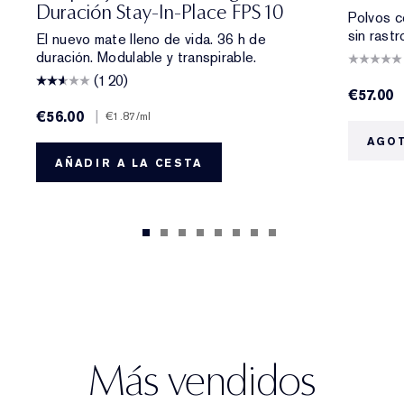
Duración Stay-In-Place FPS 10
Polvos c
sin rastr
El nuevo mate lleno de vida. 36 h de
duración. Modulable y transpirable.
(120)
€57.00
€56.00
|
€1.87
/ml
AGO
AÑADIR A LA CESTA
Más vendidos