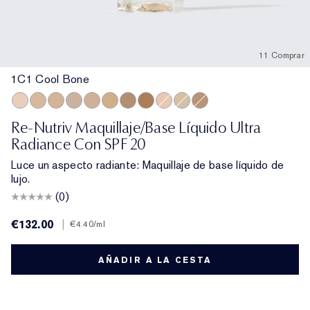
11 Comprar
1C1 Cool Bone
1C1 Cool Bone
3N1 Ivory Beige
2W1 Dawn
2C3 Fresco
3C2 Pebble
3W1 Tawny
2C2 Pale Almond
5N2 Amber Honey
1N2 Ecru
2N1 Desert Beige
4N1 Shell Beige
Re-Nutriv Maquillaje/Base Líquido Ultra
Radiance Con SPF 20
Luce un aspecto radiante: Maquillaje de base líquido de
lujo.
(0)
€132.00
|
€4.40
/ml
AÑADIR A LA CESTA