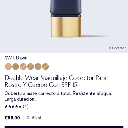
6 Comprar
2W1 Dawn
2W1 Dawn
4N2 Spiced Sand
3N1 Ivory Beige
2C5 Creamy Tan
3C4 Medium/Deep
3W1 Tawny
Double Wear Maquillaje Corrector Para
Rostro Y Cuerpo Con SPF 15
Cobertura mate correctora total. Resistente al agua.
Larga duración.
(4)
€56.00
|
€1.87
/ml