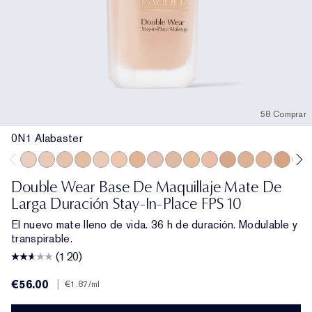
58 Comprar
0N1 Alabaster
0N1 Alabaster
1C0 Shell
1N0 Porcelain
1W0 Warm Porcelain
1C1 Cool Bone
1N1 Ivory Nude
1W1 Bone
1C2 Petal
1N2 Ecru
1W2 Sand
2C0 Cool Vanilla
2W0 Warm Vanilla
2C1 Pure Beig
2N1 Desert
2W1 D
2W1
Double Wear Base De Maquillaje Mate De
Larga Duración Stay-In-Place FPS 10
El nuevo mate lleno de vida. 36 h de duración. Modulable y
transpirable.
(120)
€56.00
|
€1.87
/ml