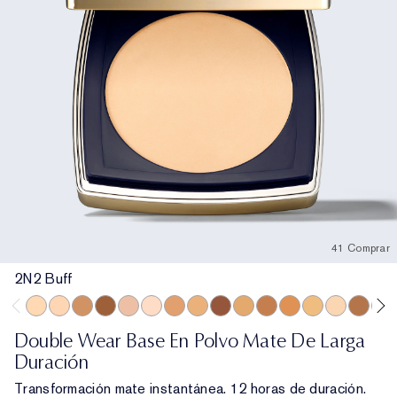
41 Comprar
2N2 Buff
2N2 Buff
2C2 Pale Almond
6N1 Mocha
8C1 Rich Java
1C0 Shell
2C3 Fresco
5C1 Rich Chestnut
5W2 Rich Caramel
8N1 Espresso
5W1 Bronze
7W1 Deep Spice
5N2 Amber Honey
4W1 Honey Br
2W1 Dawn
7N1 De
3W1
Double Wear Base En Polvo Mate De Larga
Duración
Transformación mate instantánea. 12 horas de duración.