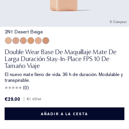
6 Comprar
2N1 Desert Beige
2N1 Desert Beige
2C2 Pale Almond
3N1 Ivory Beige
3W1 Tawny
3C2 Pebble
4N1 Shell Beige
Double Wear Base De Maquillaje Mate De
Larga Duración Stay-In-Place FPS 10 De
Tamaño Viaje
El nuevo mate lleno de vida. 36 h de duración. Modulable y
transpirable.
(0)
€29.00
|
€1.93
/ml
AÑADIR A LA CESTA