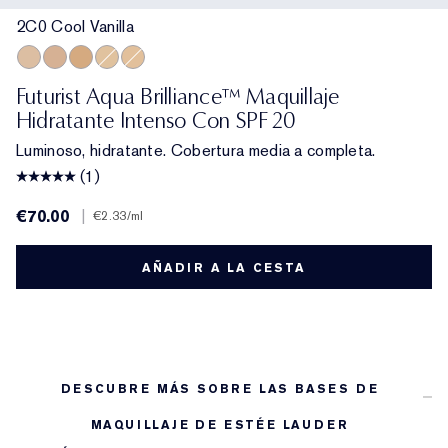
2C0 Cool Vanilla
2C0 Cool Vanilla
4C0 Cool Cashmere
3W0 Warm Crème
1W1 Bone
1W0 Warm Porcelain
Futurist Aqua Brilliance™ Maquillaje
Hidratante Intenso Con SPF 20
Luminoso, hidratante. Cobertura media a completa.
(1)
€70.00
|
€2.33
/ml
AÑADIR A LA CESTA
DESCUBRE MÁS SOBRE LAS BASES DE
MAQUILLAJE DE ESTÉE LAUDER