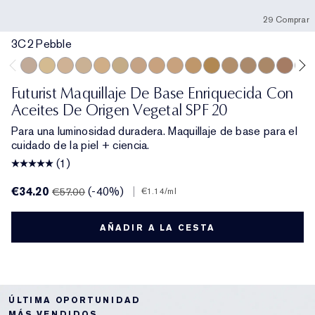
29 Comprar
3C2 Pebble
3C2 Pebble
1C1 Cool Bone
1N1 Ivory Nude
0N1 Alabaster
2W1 Dawn
1W1 Bone
2N1 Desert Beige
1N2 Ecru
3W1 Tawny
3N1 Ivory Beige
3N2 Wheat
2C0 Cool Vanilla
4N2 Spiced Sa
4N1 Shell B
4C3 Sof
2C3
Futurist Maquillaje De Base Enriquecida Con
Aceites De Origen Vegetal SPF 20
Para una luminosidad duradera. Maquillaje de base para el
cuidado de la piel + ciencia.
(1)
€34.20
(-40%)
|
€57.00
€1.14
/ml
AÑADIR A LA CESTA
ÚLTIMA OPORTUNIDAD
MÁS VENDIDOS