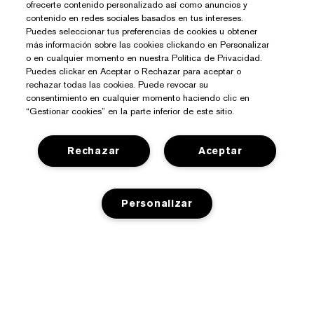
ofrecerte contenido personalizado así como anuncios y
contenido en redes sociales basados en tus intereses.
Puedes seleccionar tus preferencias de cookies u obtener
más información sobre las cookies clickando en Personalizar
o en cualquier momento en nuestra Política de Privacidad.
Puedes clickar en Aceptar o Rechazar para aceptar o
rechazar todas las cookies. Puede revocar su
consentimiento en cualquier momento haciendo clic en
¿Necesitas Ayuda?
“Gestionar cookies” en la parte inferior de este sitio.
Contacto
Sobre Estée Lauder
Rechazar
Aceptar
Contactar Fabricante
Compromisos
Información del Envío
Tienda
Personalizar
Empresa
Devoluciones y Cambios
Promociones
Glosario de Ingredientes
Preguntas Frecuentes
Privacidad Y Condiciones
Programa Estée Club
Empleo
Chat en Vivo
Política de Privacidad
Buscador de Tiendas
Términos Y Condiciones De Venta