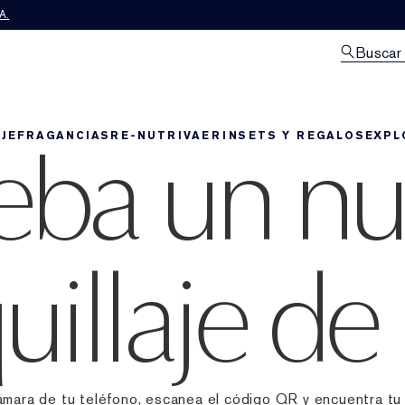
A.
Buscar
eba un n
JE
FRAGANCIAS
RE-NUTRIV
AERIN
SETS Y REGALOS
EXPL
illaje de
cámara de tu teléfono, escanea el código QR y encuentra tu