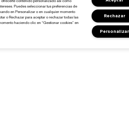
Aceptar
io, ofrecerte contenido personalizado así como
ntereses. Puedes seleccionar tus preferencias de
ickando en Personalizar o en cualquier momento
Rechazar
ptar o Rechazar para aceptar o rechazar todas las
momento haciendo clic en “Gestionar cookies” en
Personaliza
Sobre Estée Lauder
Tienda
Compromisos
Promociones
Empresa
Programa Estée Club
losario de Ingredientes
Buscador de Tiendas
Empleo