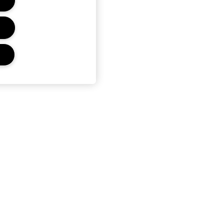
r
Privacidad Y Condiciones
Política de Privacidad
Términos Y Condiciones De
Venta
Términos De Uso
Condiciones del Programa
Estée Club
Gestionar Cookies del Sitio