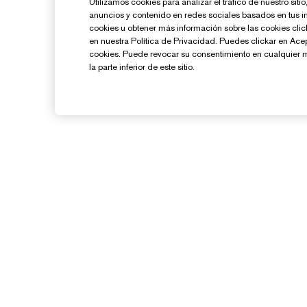
Utilizamos cookies para analizar el tráfico de nuestro sit
anuncios y contenido en redes sociales basados en tus i
cookies u obtener más información sobre las cookies cl
en nuestra Política de Privacidad. Puedes clickar en Ace
cookies. Puede revocar su consentimiento en cualquier 
la parte inferior de este sitio.
¿Necesitas Ayuda?
Contacto
Contactar Fabricante
Información del Envío
G
Devoluciones y Cambios
Preguntas Frecuentes
Chat en Vivo