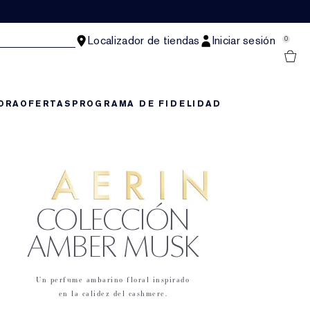
Localizador de tiendas
Iniciar sesión
0
ORA
OFERTAS
PROGRAMA DE FIDELIDAD
COLECCIÓN
AMBER MUSK
Un perfume ambarino floral inspirado
en la calidez del cashmere.