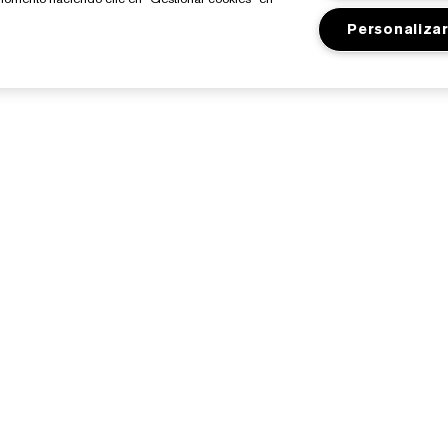
Personaliza
Sobre Estée Lauder
Tienda
Compromisos
Promociones
Empresa
Programa Estée Club
losario de Ingredientes
Buscador de Tiendas
Empleo