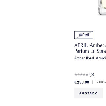
100 ml
AERIN Amber 
Parfum En Spr
Ámbar floral. Aterc
(0)
€233.00
|
€2.33
/m
AGOTADO