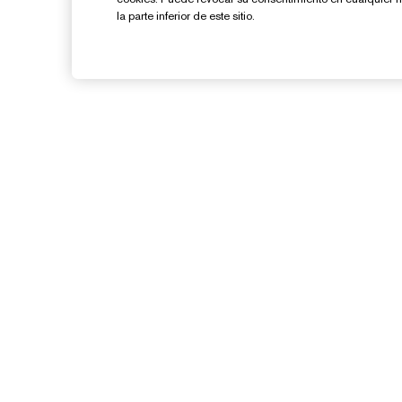
la parte inferior de este sitio.
¿Necesitas Ayuda?
Contacto
Contactar Fabricante
Información del Envío
G
Devoluciones y Cambios
Preguntas Frecuentes
Chat en Vivo