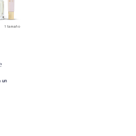
1 tamaño
e
n un