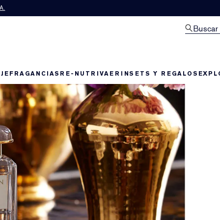
A.
Buscar
JE
FRAGANCIAS
RE-NUTRIV
AERIN
SETS Y REGALOS
EXPL