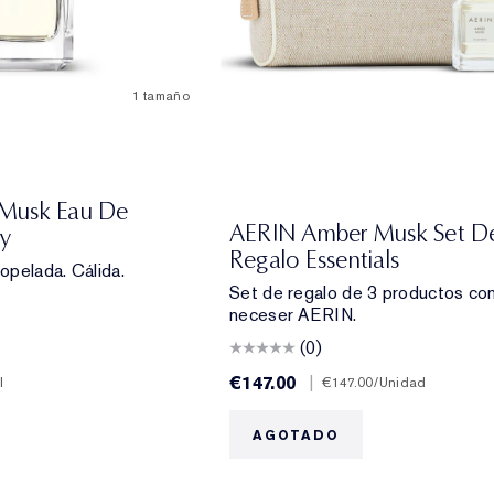
1 tamaño
Musk Eau De
AERIN Amber Musk Set D
ay
Regalo Essentials
iopelada. Cálida.
Set de regalo de 3 productos co
neceser AERIN.
(0)
€147.00
|
l
€147.00
/Unidad
AGOTADO