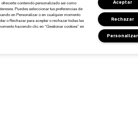
Aceptar
io, ofrecerte contenido personalizado así como
ntereses. Puedes seleccionar tus preferencias de
ickando en Personalizar o en cualquier momento
Rechazar
ptar o Rechazar para aceptar o rechazar todas las
momento haciendo clic en “Gestionar cookies” en
Personaliza
Sobre Estée Lauder
Tienda
Compromisos
Promociones
Empresa
Programa Estée Club
losario de Ingredientes
Buscador de Tiendas
Empleo