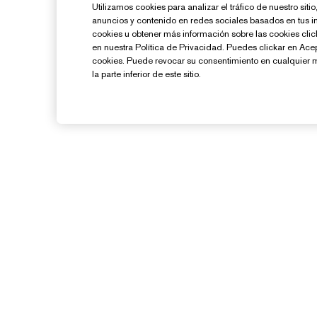
Utilizamos cookies para analizar el tráfico de nuestro sit
anuncios y contenido en redes sociales basados en tus i
cookies u obtener más información sobre las cookies cl
en nuestra Política de Privacidad. Puedes clickar en Ace
cookies. Puede revocar su consentimiento en cualquier 
la parte inferior de este sitio.
¿Necesitas Ayuda?
Contacto
Contactar Fabricante
Información del Envío
G
Devoluciones y Cambios
Preguntas Frecuentes
Chat en Vivo