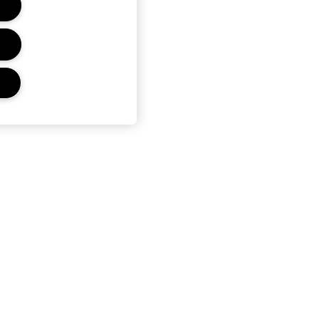
r
Privacidad Y Condiciones
Política de Privacidad
Términos Y Condiciones De
Venta
Términos De Uso
Condiciones del Programa
Estée Club