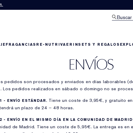
A.
Buscar
JE
FRAGANCIAS
RE-NUTRIV
AERIN
SETS Y REGALOS
EXPL