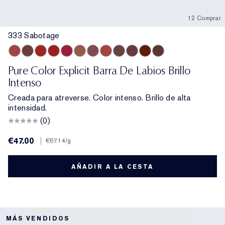
12 Comprar
333 Sabotage
333 Sabotage
404 No Tomorrow
914 Adrenaline Rush
419 Playtime
915 Score to Settle
903 Wrong Number
119 Out of Time
940 Without Pause
902 Call 555
321 Shhhh...
222 Heat of the Moment
803 Second Glance
Pure Color Explicit Barra De Labios Brillo
Intenso
Creada para atreverse. Color intenso. Brillo de alta
intensidad.
(0)
€47.00
|
€67.14
/g
AÑADIR A LA CESTA
MÁS VENDIDOS