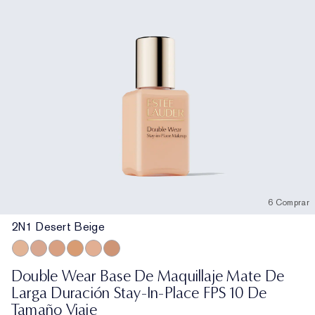
6 Comprar
2N1 Desert Beige
2N1 Desert Beige
2C2 Pale Almond
3N1 Ivory Beige
3W1 Tawny
3C2 Pebble
4N1 Shell Beige
Double Wear Base De Maquillaje Mate De
Larga Duración Stay-In-Place FPS 10 De
Tamaño Viaje