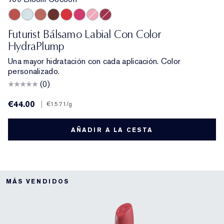
700 Bloom Cocoon
709 Sheer Oasis
708 Rosewood Rescue
704 Clove Cushion
701 Cherry Glow
706 Raspberry Revival
705 Petal Boost
705 Blush Renewal
Futurist Bálsamo Labial Con Color
HydraPlump
Una mayor hidratación con cada aplicación. Color
personalizado.
(0)
€44.00
|
€15.71
/g
AÑADIR A LA CESTA
MÁS VENDIDOS