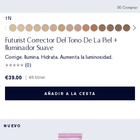
30 Comprar
1N
1N
1W
1C
2N
2W
2C
3W
0.5C
3C
3N
4N
5N
6.5N
5.5N
5C
5W
Futurist Corrector Del Tono De La Piel +
Iluminador Suave
Corrige. Ilumina. Hidrata. Aumenta la luminosidad.
(0)
€39.00
|
€6.50
/ml
AÑADIR A LA CESTA
NUEVO