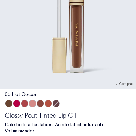
7 Comprar
05 Hot Cocoa
05 Hot Cocoa
01 Raspberry Squeeze
08 Melon Sorbet
02 Strawberry Milk
04 Maple Syrup
07 Apricot Nectar
06 Mulberry Glaze
Glossy Pout Tinted Lip Oil
Dale brillo a tus labios. Aceite labial hidratante.
Voluminizador.