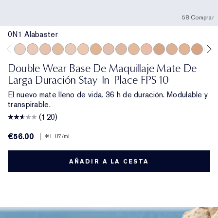
58 Comprar
0N1 Alabaster
0N1 Alabaster
1C0 Shell
1N0 Porcelain
1W0 Warm Porcelain
1C1 Cool Bone
1N1 Ivory Nude
1W1 Bone
1C2 Petal
1N2 Ecru
1W2 Sand
2C0 Cool Vanilla
2W0 Warm Vanilla
2C1 Pure Beig
2N1 Desert
2W1 D
2W1
Double Wear Base De Maquillaje Mate De
Larga Duración Stay-In-Place FPS 10
El nuevo mate lleno de vida. 36 h de duración. Modulable y
transpirable.
(120)
€56.00
|
€1.87
/ml
AÑADIR A LA CESTA