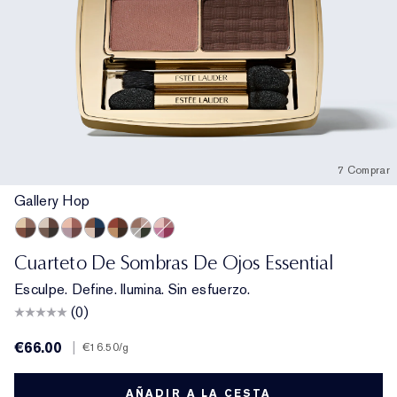
7 Comprar
Gallery Hop
Gallery Hop
Prenup
Power Brunch
Poolside
Getaway
Money Moves
Happiest Hour
Cuarteto De Sombras De Ojos Essential
Esculpe. Define. Ilumina. Sin esfuerzo.
(0)
€66.00
|
€16.50
/g
AÑADIR A LA CESTA