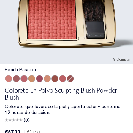
9 Comprar
Peach Passion
Peach Passion
Rebellious Rose
Pink Kiss
Magnetic Glow
Untamed Plum
Sensuous Rose
Eccentric Amber
Sublime Spice
Hypnotic Copper
Colorete En Polvo Sculpting Blush Powder
Blush
Colorete que favorece la piel y aporta color y contorno.
12 horas de duración.
(0)
€57.00
|
€8.14
/g