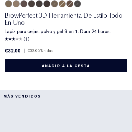
Taupe
Cool Blonde
Brunette
Cool Brown
Blackened Brown
Dark Brunette
Light Brunette
Warm Blonde
Auburn
Cool Grey
BrowPerfect 3D Herramienta De Estilo Todo
En Uno
Lápiz para cejas, polvo y gel 3 en 1. Dura 24 horas.
(1)
€32.00
|
€32.00
/Unidad
AÑADIR A LA CESTA
MÁS VENDIDOS