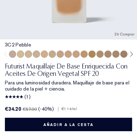
29 Comprar
3C2 Pebble
3C2 Pebble
1C1 Cool Bone
1N1 Ivory Nude
0N1 Alabaster
2W1 Dawn
1W1 Bone
2N1 Desert Beige
1N2 Ecru
3W1 Tawny
3N1 Ivory Beige
3N2 Wheat
2C0 Cool Vanilla
4N2 Spiced Sa
4N1 Shell B
4C3 Sof
2C3
Futurist Maquillaje De Base Enriquecida Con
Aceites De Origen Vegetal SPF 20
Para una luminosidad duradera. Maquillaje de base para el
cuidado de la piel + ciencia.
(1)
€34.20
(-40%)
|
€57.00
€1.14
/ml
AÑADIR A LA CESTA