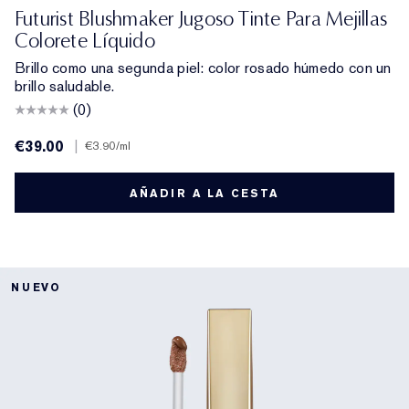
01 Meet Cute
06 Skinny Dip
02 Across the Dancefloor
05 Afterglow
04 Elevator Smile
03 Stolen Glance
Futurist Blushmaker Jugoso Tinte Para Mejillas
Colorete Líquido
Brillo como una segunda piel: color rosado húmedo con un
brillo saludable.
(0)
€39.00
|
€3.90
/ml
AÑADIR A LA CESTA
NUEVO