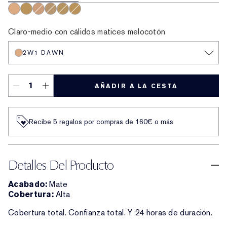
2W1 Dawn
4N2 Spiced Sand
3N1 Ivory Beige
2C5 Creamy Tan
3C4 Medium/Deep
3W1 Tawny
Claro-medio con cálidos matices melocotón
2W1 DAWN
AÑADIR A LA CESTA
Recibe 5 regalos por compras de 160€ o más
Detalles Del Producto
Acabado:
Mate
Cobertura:
Alta
Cobertura total. Confianza total. Y 24 horas de duración.