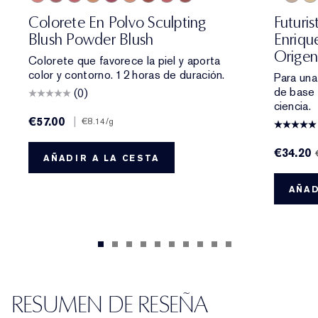
Peach Passion
Rebellious Rose
Pink Kiss
Magnetic Glow
Untamed Plum
Sensuous Rose
Eccentric Amber
Sublime Spice
Hypnotic Copper
3C2 Pe
1C1
Colorete En Polvo Sculpting
Futuri
Blush Powder Blush
Enriqu
Origen
Colorete que favorece la piel y aporta
color y contorno. 12 horas de duración.
Para una
de base 
(0)
ciencia.
€57.00
|
€8.14
/g
€34.20
AÑADIR A LA CESTA
AÑAD
RESUMEN DE RESEÑA