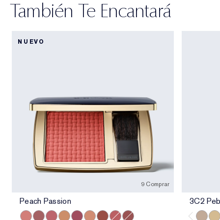
También Te Encantará
NUEVO
9 Comprar
Peach Passion
3C2 Peb