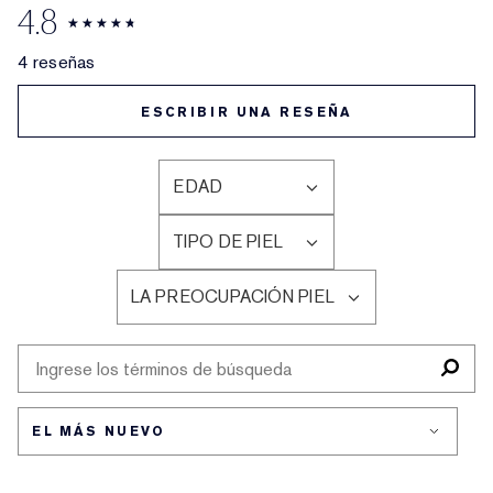
4.8
4 reseñas
ESCRIBIR UNA RESEÑA
EDAD
FILTRAR
RESEÑAS
TIPO DE PIEL
POR
FILTRAR
EDAD
RESEÑAS
LA PREOCUPACIÓN PIEL
POR
FILTRAR
TIPO
RESEÑAS
DE
POR
PIEL
LA
PREOCUPACIÓN
PIEL