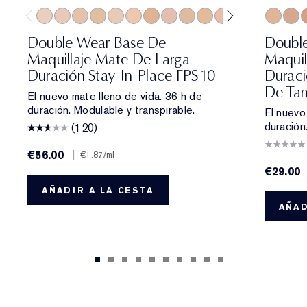
0N1 Alabaster
1C0 Shell
1N0 Porcelain
1W0 Warm Porcelain
1C1 Cool Bone
1N1 Ivory Nude
1W1 Bone
1C2 Petal
1N2 Ecru
1W2 Sand
2C0 Cool Vanilla
2W0 Warm Vanil
2C1 Pure B
2N1 Des
2N1 Des
2C2 
2W1
3
Double Wear Base De
Doubl
Maquillaje Mate De Larga
Maquil
Duración Stay-In-Place FPS 10
Duraci
De Tam
El nuevo mate lleno de vida. 36 h de
duración. Modulable y transpirable.
El nuevo
duración
(120)
€56.00
|
€1.87
/ml
€29.00
AÑADIR A LA CESTA
AÑAD