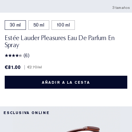
3 tamaños
30 ml
50 ml
100 ml
Estée Lauder Pleasures Eau De Parfum En
Spray
(6)
€81.00
|
€2.70
/ml
AÑADIR A LA CESTA
ESCLUSIVA ONLINE