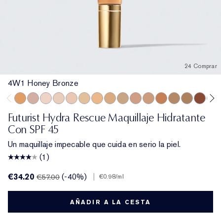
24 Comprar
4W1 Honey Bronze
4W1 Honey Bronze
3C2 Pebble
1N0 Porcelain
1N2 Ecru
2C3 Fresco
1W2 Sand
2W1 Dawn
3W1 Tawny
3W2 Cashew
3N2 Wheat
4N1 Shell Beige
5W1 Bronze
5W2 Rich Cara
6N2 Mocha
6W1 Sa
7N2
Futurist Hydra Rescue Maquillaje Hidratante
Con SPF 45
Un maquillaje impecable que cuida en serio la piel.
(1)
€34.20
(-40%)
|
€57.00
€0.98
/ml
AÑADIR A LA CESTA