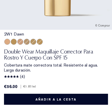
6 Comprar
2W1 Dawn
2W1 Dawn
4N2 Spiced Sand
3N1 Ivory Beige
2C5 Creamy Tan
3C4 Medium/Deep
3W1 Tawny
Double Wear Maquillaje Corrector Para
Rostro Y Cuerpo Con SPF 15
Cobertura mate correctora total. Resistente al agua.
Larga duración.
(4)
€56.00
|
€1.87
/ml
AÑADIR A LA CESTA