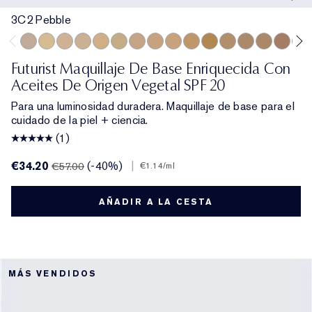
3C2 Pebble
3C2 Pebble
1C1 Cool Bone
1N1 Ivory Nude
0N1 Alabaster
2W1 Dawn
1W1 Bone
2N1 Desert Beige
1N2 Ecru
3W1 Tawny
3N1 Ivory Beige
3N2 Wheat
2C0 Cool Vanilla
4N2 Spiced Sa
4N1 Shell B
4C3 Sof
2C3
Futurist Maquillaje De Base Enriquecida Con
Aceites De Origen Vegetal SPF 20
Para una luminosidad duradera. Maquillaje de base para el
cuidado de la piel + ciencia.
(1)
€34.20
(-40%)
|
€57.00
€1.14
/ml
AÑADIR A LA CESTA
MÁS VENDIDOS