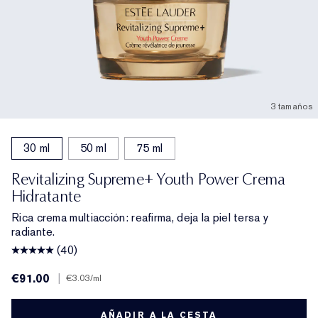
3 tamaños
30 ml
50 ml
75 ml
Revitalizing Supreme+ Youth Power Crema
Hidratante
Rica crema multiacción: reafirma, deja la piel tersa y
radiante.
(40)
€91.00
|
€3.03
/ml
AÑADIR A LA CESTA