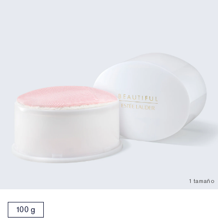
1 tamaño
100 g