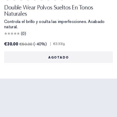
Deep Matte
Deep Soft Glow
Medium Matte
Medium Soft Glow
Light Medium Matte
Translucent Soft Glow
Translucent Matte
Extra Light Matte
Light Matte
Double Wear Polvos Sueltos En Tonos
Naturales
Controla el brillo y oculta las imperfecciones. Acabado
natural.
(0)
€30.00
(-40%)
|
€50.00
€3.33
/g
AGOTADO