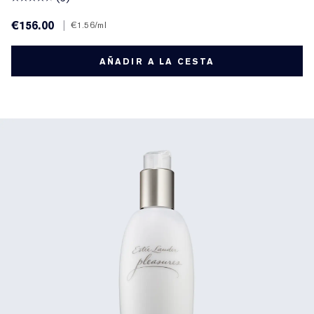
€156.00
|
€1.56
/ml
AÑADIR A LA CESTA