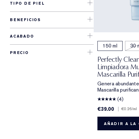
TIPO DE PIEL
BENEFICIOS
ACABADO
150 ml
30 
PRECIO
Perfectly Cle
Limpiadora Mul
Mascarilla Pur
Genera abundante 
Mascarilla purifica
(4)
€39.00
|
€0.26
/ml
AÑADIR A LA