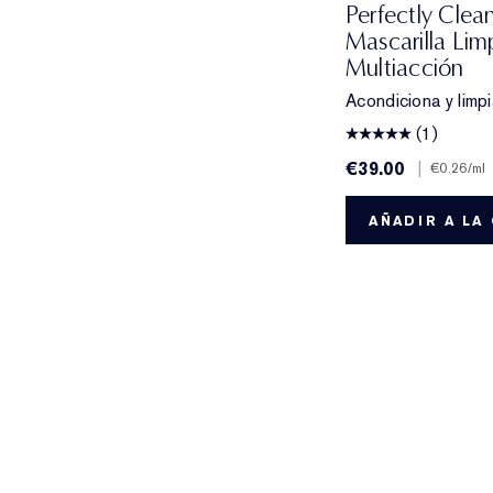
Perfectly Cle
Mascarilla Lim
Multiacción
Acondiciona y limp
(1)
€39.00
|
€0.26
/ml
AÑADIR A LA