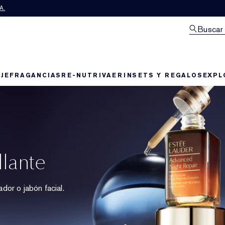
A.
Buscar
JE
FRAGANCIAS
RE-NUTRIV
AERIN
SETS Y REGALOS
EXPL
lante
ador o jabón facial.