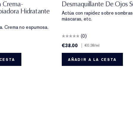
an Crema-
Desmaquillante De Ojos 
piadora Hidratante
Actúa con rapidez sobre sombras 
máscaras, etc.
ia. Crema no espumosa.
(0)
€38.00
|
€0.38
/ml
 CESTA
AÑADIR A LA CESTA