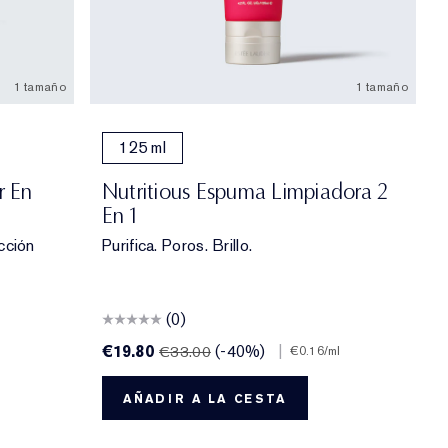
1 tamaño
1 tamaño
125 ml
r En
Nutritious Espuma Limpiadora 2
En 1
cción
Purifica. Poros. Brillo.
(0)
€19.80
(-40%)
|
€33.00
€0.16
/ml
AÑADIR A LA CESTA