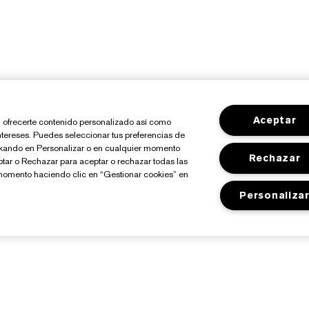
Aceptar
io, ofrecerte contenido personalizado así como
ntereses. Puedes seleccionar tus preferencias de
ickando en Personalizar o en cualquier momento
Rechazar
ptar o Rechazar para aceptar o rechazar todas las
momento haciendo clic en “Gestionar cookies” en
Personaliza
Sobre Estée Lauder
Tienda
Compromisos
Promociones