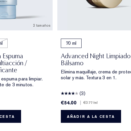
2 tamaños
ml
70 ml
an Espuma
Advanced Night Limpiado
tiacción /
Bálsamo
ificante
Elimina maquillaje, crema de prote
solar y más. Textura 3 en 1.
espuma para limpiar.
nte de 3 minutos.
(3)
€54.00
|
€0.77
/ml
 CESTA
AÑADIR A LA CESTA