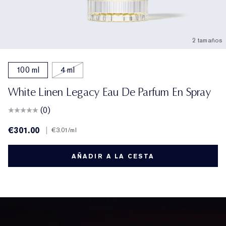
2 tamaños
100 ml
4 ml
White Linen Legacy Eau De Parfum En Spray
(0)
€301.00
|
€3.01
/ml
AÑADIR A LA CESTA