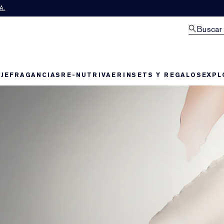
A.
Buscar
JE
FRAGANCIAS
RE-NUTRIV
AERIN
SETS Y REGALOS
EXPL