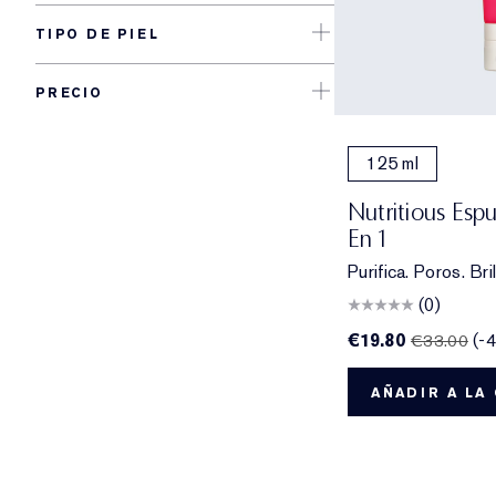
TIPO DE PIEL
PRECIO
125 ml
Nutritious Esp
En 1
Purifica. Poros. Bril
(0)
€19.80
(-
€33.00
AÑADIR A LA