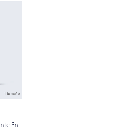
1 tamaño
ante En