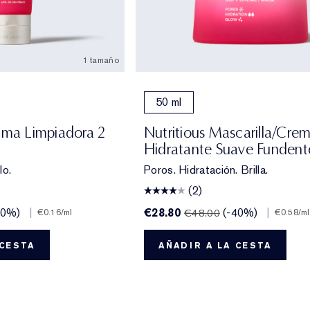
1 tamaño
50 ml
uma Limpiadora 2
Nutritious Mascarilla/Cre
Hidratante Suave Fundent
lo.
Poros. Hidratación. Brilla.
(2)
40%)
|
€28.80
(-40%)
|
€48.00
€0.16
/ml
€0.58
/ml
 CESTA
AÑADIR A LA CESTA