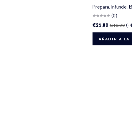
Prepara. Infunde. Br
(0)
€25.80
(-
€43.00
AÑADIR A LA