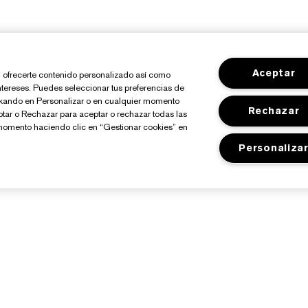
Aceptar
io, ofrecerte contenido personalizado así como
ntereses. Puedes seleccionar tus preferencias de
ickando en Personalizar o en cualquier momento
Rechazar
ptar o Rechazar para aceptar o rechazar todas las
momento haciendo clic en “Gestionar cookies” en
Personaliza
Sobre Estée Lauder
Tienda
Compromisos
Promociones
Empresa
Programa Estée Club
losario de Ingredientes
Buscador de Tiendas