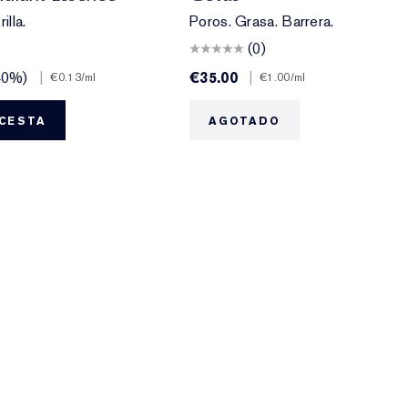
illa.
Poros. Grasa. Barrera.
(0)
40%)
|
€35.00
|
€0.13
/ml
€1.00
/ml
 CESTA
AGOTADO