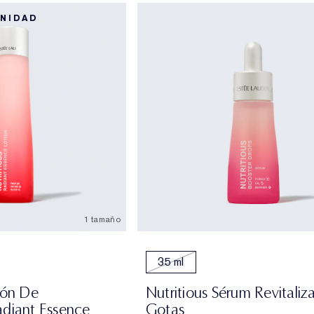
UNIDAD
1 tamaño
35 ml
ión De
Nutritious Sérum Revitaliz
adiant Essence
Gotas