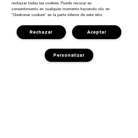
rechazar todas las cookies. Puede revocar su
consentimiento en cualquier momento haciendo clic en
“Gestionar cookies” en la parte inferior de este sitio.
Rechazar
Aceptar
¿Necesitas Ayuda?
Personalizar
Contacto
Sobre Estée Lauder
Contactar Fabricante
Compromisos
Información del Envío
Tienda
Empresa
Devoluciones y Cambios
Promociones
Glosario de Ingredientes
Preguntas Frecuentes
Privacidad Y Condiciones
Programa Estée Club
Empleo
Chat en Vivo
Política de Privacidad
Buscador de Tiendas