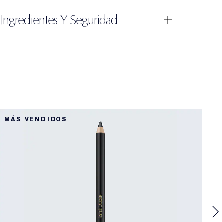
Ingredientes Y Seguridad
1
MÁS VENDIDOS
M
1
D
D
D
R