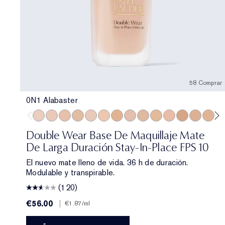
58 Comprar
0N1 Alabaster
0N1 Alabaster
1C0 Shell
1N0 Porcelain
1W0 Warm Porcelain
1C1 Cool Bone
1N1 Ivory Nude
1W1 Bone
1C2 Petal
1N2 Ecru
1W2 Sand
2C0 Cool Vanilla
2W0 Warm Van
2C1 Pure 
2N1 D
2W
Double Wear Base De Maquillaje Mate
De Larga Duración Stay-In-Place FPS 10
El nuevo mate lleno de vida. 36 h de duración.
Modulable y transpirable.
(120)
€56.00
|
€1.87
/ml