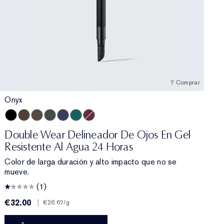
7 Comprar
Onyx
Beige
Beige
ney Bronze
 Spiced Sand
W
4N3 Maple Sugar
Onyx
4W3 Henna
Cocoa
4W4 Hazel
Espresso
5C1 Rich Chestnut
Smoke
5N1 Rich Ginger
Sapphire
5N1.5 Maple
Emerald Volt
5W1 Bronze
Aubergine
5W1.5 Cinnamon
5C2 Sepia
5N2 Amber Honey
5W2 Rich Caramel
6C1 Rich Cocoa
6N1 Mocha
6W1 Sandalwo
6C2 Pecan
6N2 Truf
6W2
Double Wear Delineador De Ojos En Gel
Resistente Al Agua 24 Horas
Color de larga duración y alto impacto que no se
mueve.
(1)
€32.00
|
€
€26.67
/g