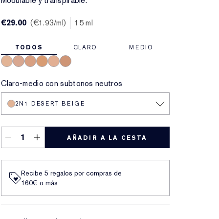
Modulable y transpirable.
€29.00
€1.93
/ml
15 ml
TODOS
CLARO
MEDIO
2N1 Desert Beige
2C2 Pale Almond
3N1 Ivory Beige
3W1 Tawny
3C2 Pebble
4N1 Shell Beige
Claro-medio con subtonos neutros
2N1 DESERT BEIGE
AÑADIR A LA CESTA
Recibe 5 regalos por compras de
160€ o más