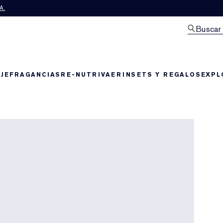
A.
Buscar
JE
FRAGANCIAS
RE-NUTRIV
AERIN
SETS Y REGALOS
EXPL