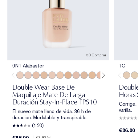
58 Comprar
0N1 Alabaster
1C
0N1 Alabaster
1C0 Shell
1N0 Porcelain
1W0 Warm Porcelain
1C1 Cool Bone
1N1 Ivory Nude
1W1 Bone
1C2 Petal
1N2 Ecru
1W2 Sand
2C0 Cool Vanilla
2W0 Warm Vanil
2C1 Pure B
2N1 Des
1C
2W1
1N
Double Wear Base De
Double
Maquillaje Mate De Larga
Horas 
Duración Stay-In-Place FPS 10
Corrige.
varilla.
El nuevo mate lleno de vida. 36 h de
duración. Modulable y transpirable.
(120)
€36.00
€56.00
|
€1.87
/ml