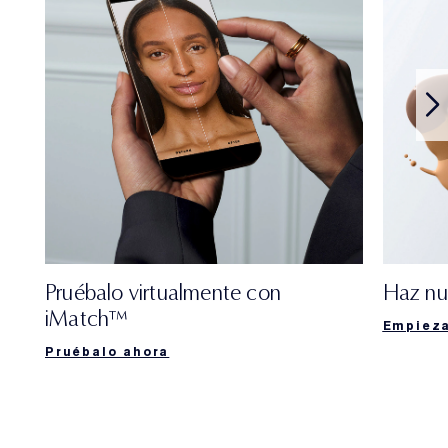
Pruébalo virtualmente con
Haz nu
iMatch™
Empieza
Pruébalo ahora