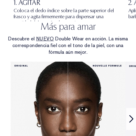
1. AGITAR
2.
Coloca el dedo índice sobre la parte superior del
Apl
frasco y agita firmemente para dispensar una
barb
cantidad del tamaño de un guisante.
Más para amar
Descubre el
NUEVO
Double Wear en acción. La misma
correspondencia fiel con el tono de la piel, con una
fórmula aún mejor.