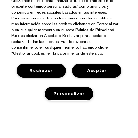
Utilizamos cookies para analizar el tráfico de nuestro sitio,
ofrecerte contenido personalizado así como anuncios y
contenido en redes sociales basados en tus intereses.
Puedes seleccionar tus preferencias de cookies u obtener
más información sobre las cookies clickando en Personalizar
o en cualquier momento en nuestra Política de Privacidad.
Puedes clickar en Aceptar o Rechazar para aceptar o
rechazar todas las cookies. Puede revocar su
consentimiento en cualquier momento haciendo clic en
“Gestionar cookies” en la parte inferior de este sitio.
¿Necesitas Ayuda?
Rechazar
Aceptar
Contacto
Sobre Estée Lauder
Contactar Fabricante
Personalizar
Compromisos
Información del Envío
Tienda
Empresa
Devoluciones y Cambios
Promociones
Glosario de Ingredientes
Preguntas Frecuentes
Privacidad Y Condiciones
Programa Estée Club
Empleo
Chat en Vivo
Política de Privacidad
Buscador de Tiendas