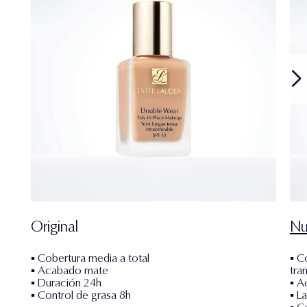
Original
Nu
▪ Cobertura media a total
▪ C
▪ Acabado mate
tra
▪ Duración 24h
▪ A
▪ Control de grasa 8h
▪ L
▪ C