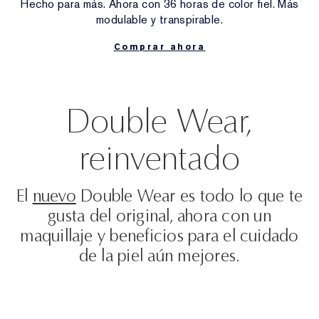
Tonificador y loción de tratamiento
Perfectionist
Buscador de rutinas de cuidado de la piel
Prebase
Cuidado de los labios
Hecho para más. Ahora con 36 horas de color fiel. Más
modulable y transpirable.
Buscador de bases de maquillaje
White Linen
Wild Geranium
Buscador de fragancias
Tratamiento específico
Resilience Multi-Effect
Productos esenciales con SPF
Desmaquillante
Comprar ahora
Última oportunidad
Private Collection
El mundo de AERIN
Cuidado de los labios
Pink Ribbon Collection
Última oportunidad
Recargas de maquillaje
Productos de belleza recargables
The House of Estée Lauder
Productos de belleza recargables
Double Wear,
AERIN Fragrance Collection
reinventado
El
nuevo
Double Wear es todo lo que te
gusta del original, ahora con un
maquillaje y beneficios para el cuidado
de la piel aún mejores.