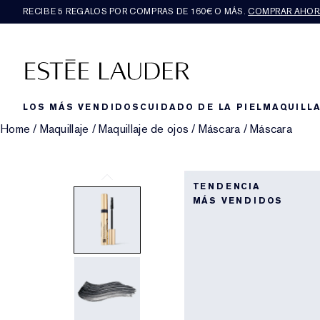
RECIBE 5 REGALOS POR COMPRAS DE 160€ O MÁS.
COMPRAR AHOR
LOS MÁS VENDIDOS
CUIDADO DE LA PIEL
MAQUILLA
Home
/
Maquillaje
/
Maquillaje de ojos
/
Máscara
/
Máscara
TENDENCIA
MÁS VENDIDOS