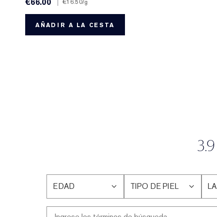
€66.00
|
€16.50
/g
AÑADIR A LA CESTA
3.9
EDAD
TIPO DE PIEL
LA
FILTRAR
FILTRAR
FI
RESEÑAS
RESEÑAS
RE
POR
POR
P