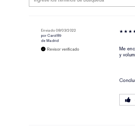
EDAD
TIPO
LA
DE
PR
PIEL
PI
Enviado
08/03/2022
por
Carol89
de
Madrid
Me enc
Revisor verificado
y volum
Conclu