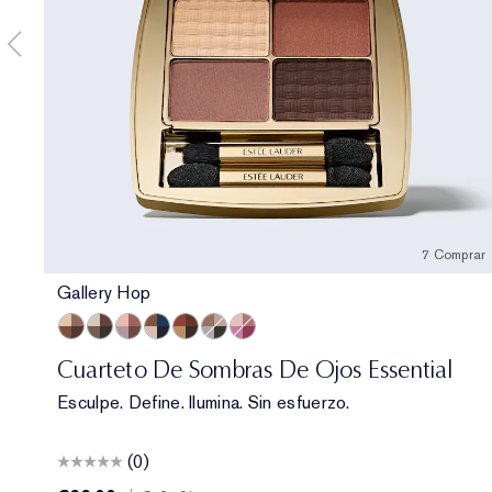
7 Comprar
Gallery Hop
Gallery Hop
Prenup
Power Brunch
Poolside
Getaway
Money Moves
Happiest Hour
Cuarteto De Sombras De Ojos Essential
Esculpe. Define. Ilumina. Sin esfuerzo.
(0)