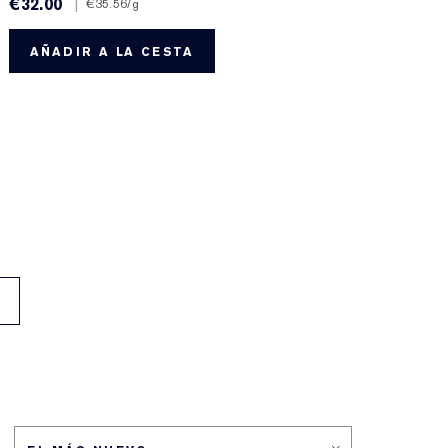
€32.00
|
€
€35.56
/g
AÑADIR A LA CESTA