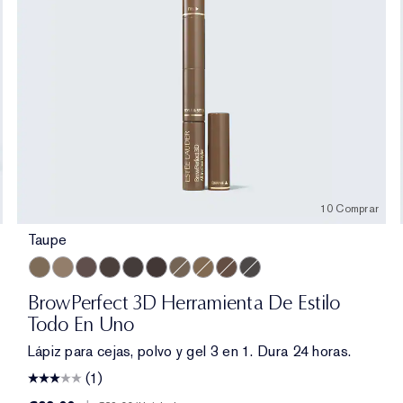
10 Comprar
Taupe
Taupe
Cool Blonde
Brunette
Cool Brown
Blackened Brown
Dark Brunette
Light Brunette
Warm Blonde
Auburn
Cool Grey
BrowPerfect 3D Herramienta De Estilo
Todo En Uno
Lápiz para cejas, polvo y gel 3 en 1. Dura 24 horas.
(1)