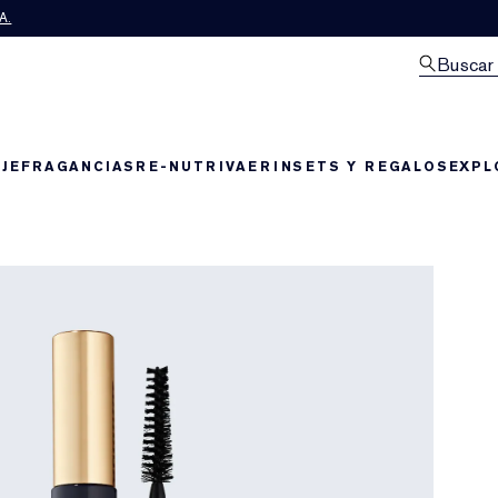
A.
Buscar
JE
FRAGANCIAS
RE-NUTRIV
AERIN
SETS Y REGALOS
EXPL