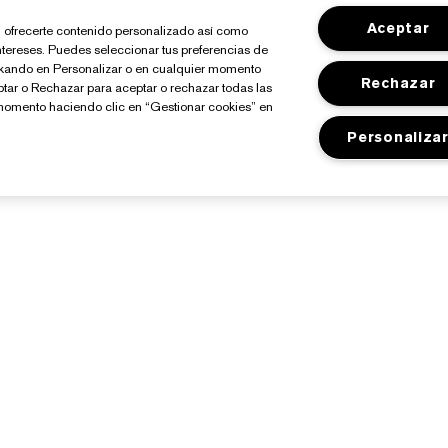
Aceptar
io, ofrecerte contenido personalizado así como
ntereses. Puedes seleccionar tus preferencias de
ickando en Personalizar o en cualquier momento
Rechazar
ptar o Rechazar para aceptar o rechazar todas las
momento haciendo clic en “Gestionar cookies” en
Personaliza
Sobre Estée Lauder
Tienda
Compromisos
Promociones
Empresa
Programa Estée Club
losario de Ingredientes
Buscador de Tiendas
Empleo