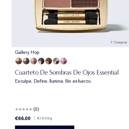
7 Comprar
Gallery Hop
Gallery Hop
Prenup
Power Brunch
Poolside
Getaway
Money Moves
Happiest Hour
Cuarteto De Sombras De Ojos Essential
Esculpe. Define. Ilumina. Sin esfuerzo.
(0)
€66.00
|
€16.50
/g