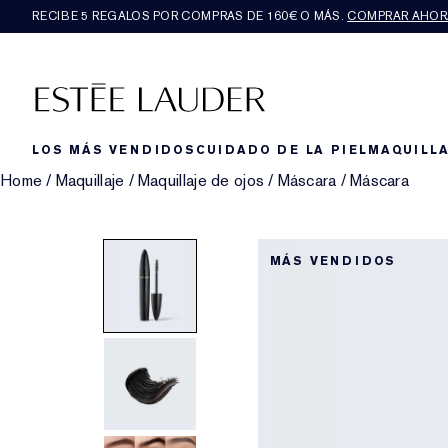
RECIBE 5 REGALOS POR COMPRAS DE 160€ O MÁS.
COMPRAR AHOR
LOS MÁS VENDIDOS
CUIDADO DE LA PIEL
MAQUILLA
Home
/
Maquillaje
/
Maquillaje de ojos
/
Máscara
/
Máscara
MÁS VENDIDOS