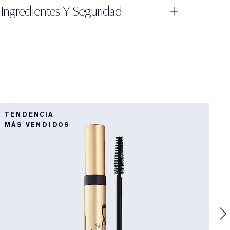
Ingredientes Y Seguridad
B
TENDENCIA
T
MÁS VENDIDOS
B
L
D