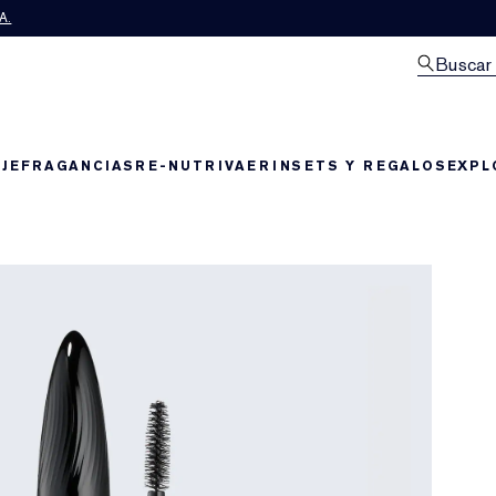
A.
Buscar
JE
FRAGANCIAS
RE-NUTRIV
AERIN
SETS Y REGALOS
EXPL