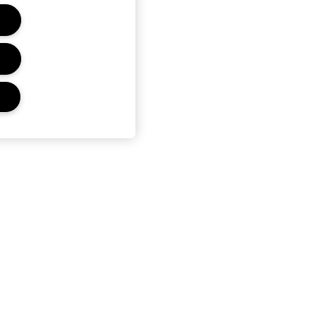
r
Privacidad Y Condiciones
Política de Privacidad
Términos Y Condiciones De
Venta
Términos De Uso
Condiciones del Programa
Estée Club