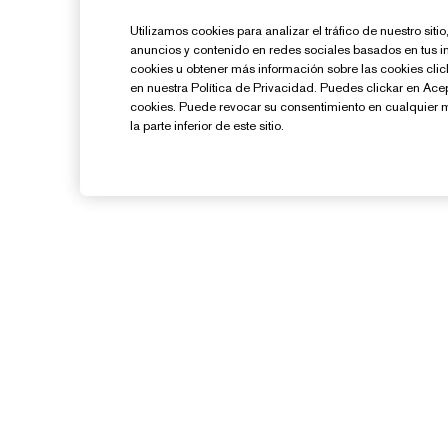
Utilizamos cookies para analizar el tráfico de nuestro sit
anuncios y contenido en redes sociales basados en tus i
cookies u obtener más información sobre las cookies cl
en nuestra Política de Privacidad. Puedes clickar en Ace
cookies. Puede revocar su consentimiento en cualquier 
la parte inferior de este sitio.
¿Necesitas Ayuda?
Contacto
Contactar Fabricante
Información del Envío
G
Devoluciones y Cambios
Preguntas Frecuentes