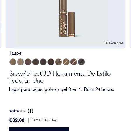
10 Comprar
Taupe
Taupe
Cool Blonde
Brunette
Cool Brown
Blackened Brown
Dark Brunette
Light Brunette
Warm Blonde
Auburn
Cool Grey
BrowPerfect 3D Herramienta De Estilo
Todo En Uno
Lápiz para cejas, polvo y gel 3 en 1. Dura 24 horas.
(1)
€32.00
|
€32.00
/Unidad