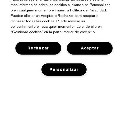
más información sobre las cookies clickando en Personalizar
o en cualquier momento en nuestra Política de Privacidad.
Puedes clickar en Aceptar o Rechazar para aceptar o
rechazar todas las cookies. Puede revocar su
consentimiento en cualquier momento haciendo clic en
“Gestionar cookies” en la parte inferior de este sitio.
Rechazar
Aceptar
¿Necesitas Ayuda?
Contacto
Personalizar
Sobre Estée Lauder
Contactar Fabricante
Compromisos
Información del Envío
Tienda
AÑADIR A LA CESTA
Empresa
Devoluciones y Cambios
Promociones
Glosario de Ingredientes
Preguntas Frecuentes
Privacidad Y Condiciones
Programa Estée Club
Empleo
Chat en Vivo
Política de Privacidad
Buscador de Tiendas