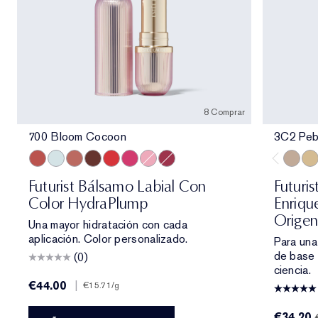
8 Comprar
700 Bloom Cocoon
3C2 Peb
700 Bloom Cocoon
709 Sheer Oasis
708 Rosewood Rescue
704 Clove Cushion
701 Cherry Glow
706 Raspberry Revival
705 Petal Boost
705 Blush Renewal
3C2 Pe
1C1
Futurist Bálsamo Labial Con
Futuri
Color HydraPlump
Enriqu
Origen
Una mayor hidratación con cada
aplicación. Color personalizado.
Para una
de base 
(0)
ciencia.
€44.00
|
€15.71
/g
€34.20