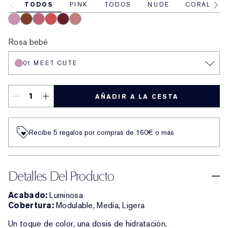
TODOS
PINK
TODOS
NUDE
CORAL
01 Meet Cute
06 Skinny Dip
02 Across the Dancefloor
05 Afterglow
04 Elevator Smile
03 Stolen Glance
Rosa bebé
01 MEET CUTE
AÑADIR A LA CESTA
Recibe 5 regalos por compras de 160€ o más
Detalles Del Producto
Acabado:
Luminosa
Cobertura:
Modulable, Media, Ligera
Un toque de color, una dosis de hidratación.