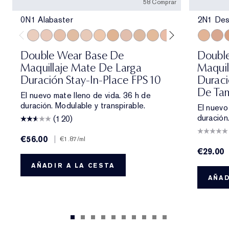
58 Comprar
0N1 Alabaster
2N1 Des
0N1 Alabaster
1C0 Shell
1N0 Porcelain
1W0 Warm Porcelain
1C1 Cool Bone
1N1 Ivory Nude
1W1 Bone
1C2 Petal
1N2 Ecru
1W2 Sand
2C0 Cool Vanilla
2W0 Warm Vanil
2C1 Pure B
2N1 Des
2N1 Des
2C2 
2W1
3
Double Wear Base De
Doubl
Maquillaje Mate De Larga
Maquil
Duración Stay-In-Place FPS 10
Duraci
De Tam
El nuevo mate lleno de vida. 36 h de
duración. Modulable y transpirable.
El nuevo
duración
(120)
€56.00
|
€1.87
/ml
€29.00
AÑADIR A LA CESTA
AÑAD