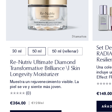
3 tamaños
Set De
30 ml
50 ml
50 ml (rellenar)
RADI
Resilie
Re-Nutriv Ultimate Diamond
Una cole
Transformative Brilliance \| Skin
incluye u
Longevity Moisturizer
Effect F
Muestra un rejuvenecimiento visible. La
piel se ve y siente más joven.
(0)
€149.00
€364.00
|
€7.28
/ml
AÑAD