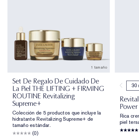
1 tamaño
Set De Regalo De Cuidado De
30 
La Piel THE LIFTING + FIRMING
ROUTINE Revitalizing
Revita
Supreme+
Power 
Colección de 5 productos que incluye la
Rica crem
hidratante Revitalizing Supreme+ de
piel ters
tamaño estándar.
(0)