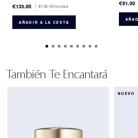
€91.00
€135.00
|
€135.00
/Unidad
AÑAD
AÑADIR A LA CESTA
También Te Encantará
NUEVO