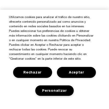
Utilizamos cookies para analizar el tráfico de nuestro sitio,
ofrecerte contenido personalizado así como anuncios y
contenido en redes sociales basados en tus intereses.
Puedes seleccionar tus preferencias de cookies u obtener
más información sobre las cookies clickando en Personalizar
o en cualquier momento en nuestra Política de Privacidad.
Puedes clickar en Aceptar o Rechazar para aceptar o
rechazar todas las cookies. Puede revocar su
consentimiento en cualquier momento haciendo clic en
“Gestionar cookies” en la parte inferior de este sitio.
Rechazar
Aceptar
¿Necesitas Ayuda?
Contacto
Personalizar
Sobre Estée Lauder
Contactar Fabricante
Compromisos
Información del Envío
Tienda