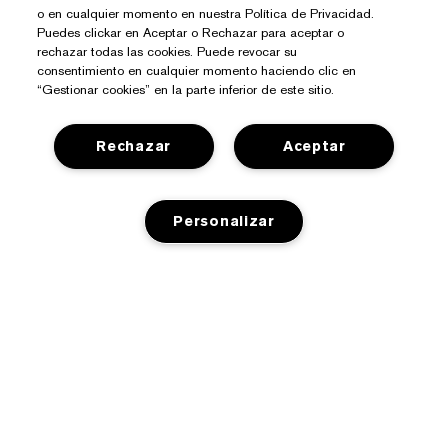
o en cualquier momento en nuestra Política de Privacidad.
Puedes clickar en Aceptar o Rechazar para aceptar o
rechazar todas las cookies. Puede revocar su
consentimiento en cualquier momento haciendo clic en
“Gestionar cookies” en la parte inferior de este sitio.
Rechazar
Aceptar
Personalizar
¿Necesitas Ayuda?
Contacto
Sobre Estée Lauder
Contactar Fabricante
AGOTADO
Compromisos
Información del Envío
Tienda
Empresa
Devoluciones y Cambios
Promociones
Glosario de Ingredientes
Preguntas Frecuentes
Privacidad Y Condiciones
Programa Estée Club
Empleo