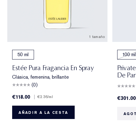
1 tamaño
50 ml
100 ml
Estée Pura Fragancia En Spray
Privat
De Par
Clásica, femenina, brillante
(0)
€118.00
|
€2.36
/ml
€301.00
AÑADIR A LA CESTA
AGO