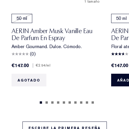
1 tamaño
50 ml
50 ml
AERIN Amber Musk Vanille Eau
AERIN 
De Parfum En Espray
De Par
Amber Gourmand. Dulce. Cómodo.
Floral at
(0)
€147.00
|
€147.00
€2.94
/ml
AGOTADO
AÑAD
ESCRIBE LA PRIMERA RESEÑA