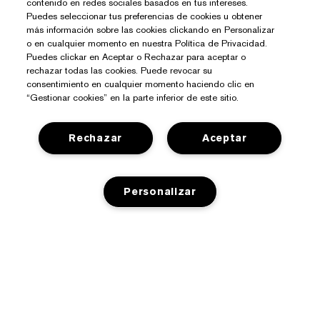
contenido en redes sociales basados en tus intereses.
Puedes seleccionar tus preferencias de cookies u obtener
más información sobre las cookies clickando en Personalizar
o en cualquier momento en nuestra Política de Privacidad.
Puedes clickar en Aceptar o Rechazar para aceptar o
rechazar todas las cookies. Puede revocar su
consentimiento en cualquier momento haciendo clic en
“Gestionar cookies” en la parte inferior de este sitio.
Rechazar
Aceptar
¿Necesitas Ayuda?
Personalizar
Contacto
Sobre Estée Lauder
Contactar Fabricante
Compromisos
Información del Envío
Tienda
AGOTADO
Empresa
Devoluciones y Cambios
Promociones
Glosario de Ingredientes
Preguntas Frecuentes
Privacidad Y Condiciones
Programa Estée Club