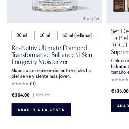
3 tamaños
Set De
30 ml
50 ml
50 ml (rellenar)
La Pie
ROUTIN
Re-Nutriv Ultimate Diamond
Supre
Transformative Brilliance \| Skin
Colecció
Longevity Moisturizer
hidratan
Muestra un rejuvenecimiento visible. La
tamaño e
piel se ve y siente más joven.
(0)
€135.00
€364.00
|
€7.28
/ml
AÑAD
AÑADIR A LA CESTA