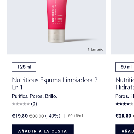
1 tamaño
125 ml
50 ml
Nutritious Espuma Limpiadora 2
Nutrit
En 1
Hidrat
Purifica. Poros. Brillo.
Poros. Hi
(0)
€19.80
(-40%)
|
€28.80
€33.00
€0.16
/ml
AÑADIR A LA CESTA
AÑAD