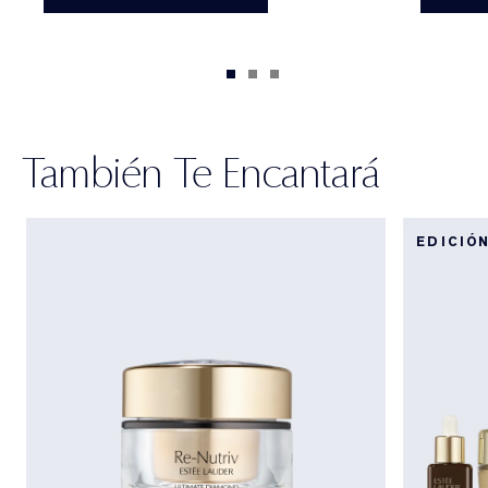
También Te Encantará
EDICIÓ