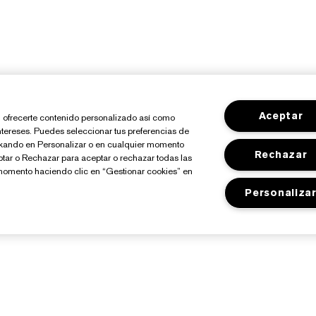
Aceptar
io, ofrecerte contenido personalizado así como
ntereses. Puedes seleccionar tus preferencias de
ickando en Personalizar o en cualquier momento
Rechazar
ptar o Rechazar para aceptar o rechazar todas las
momento haciendo clic en “Gestionar cookies” en
Personaliza
Sobre Estée Lauder
Tienda
Compromisos
Promociones