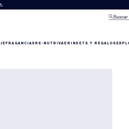
A.
Buscar
JE
FRAGANCIAS
RE-NUTRIV
AERIN
SETS Y REGALOS
EXPL