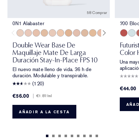
58 Comprar
0N1 Alabaster
700 Blo
0N1 Alabaster
1C0 Shell
1N0 Porcelain
1W0 Warm Porcelain
1C1 Cool Bone
1N1 Ivory Nude
1W1 Bone
1C2 Petal
1N2 Ecru
1W2 Sand
2C0 Cool Vanilla
2W0 Warm Vanil
2C1 Pure B
700 Blo
2N1 Des
709 
2W1
7
Double Wear Base De
Futuri
Maquillaje Mate De Larga
Color
Duración Stay-In-Place FPS 10
Una mayo
aplicaci
El nuevo mate lleno de vida. 36 h de
duración. Modulable y transpirable.
(120)
€44.00
€56.00
|
€1.87
/ml
AÑAD
AÑADIR A LA CESTA