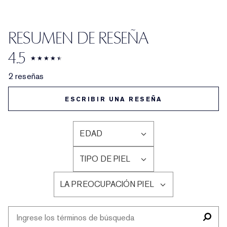
RESUMEN DE RESEÑA
4.5
2 reseñas
ESCRIBIR UNA RESEÑA
EDAD
FILTRAR
RESEÑAS
TIPO DE PIEL
POR
FILTRAR
EDAD
RESEÑAS
LA PREOCUPACIÓN PIEL
POR
FILTRAR
TIPO
RESEÑAS
DE
POR
PIEL
LA