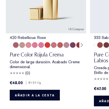
16 Comprar
420 Rebellious Rose
333 Sab
420 Rebellious Rose
826 Modern Muse
260 Eccentric
686 Confident
220 Powerful
816 Carnal
131 Bois De Rose
882 Guilty Pleasure
561 Intense Nude
440 Irresistible
541 LA Noir
697 Renegade
685 Midnigh
360 Fie
333 Sa
608 
404
Pure Color Rújula Crema
Pure C
Labios 
Color de larga duración. Acabado Creme
dimensional.
Creada p
Brillo de
(0)
€48.00
|
€13.71
/g
€47.00
AÑADIR A LA CESTA
AÑAD