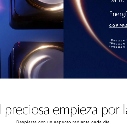
Energí
COMPRA
1
Pruebas clí
2
Pruebas clí
3
Pruebas clí
l preciosa empieza por l
Despierta con un aspecto radiante cada día.