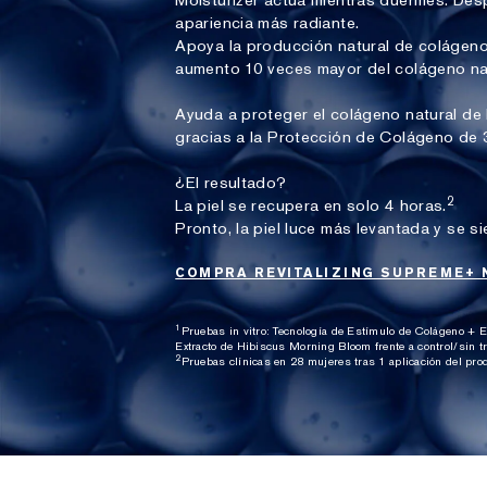
Moisturizer actúa mientras duermes. Desp
apariencia más radiante.
Apoya la producción natural de colágeno
aumento 10 veces mayor del colágeno natu
Ayuda a proteger el colágeno natural de l
gracias a la Protección de Colágeno de 
¿El resultado?
2
La piel se recupera en solo 4 horas.
Pronto, la piel luce más levantada y se si
COMPRA REVITALIZING SUPREME+ 
1
Pruebas in vitro: Tecnología de Estímulo de Colágeno + E
Extracto de Hibiscus Morning Bloom frente a control/sin 
2
Pruebas clínicas en 28 mujeres tras 1 aplicación del pro