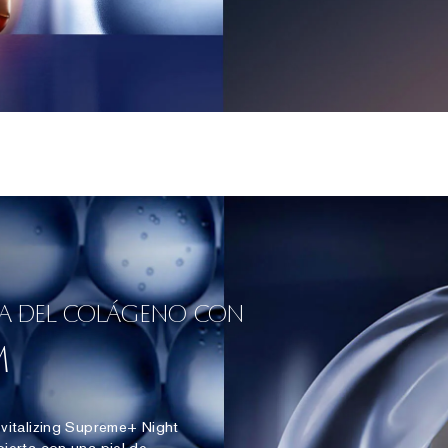
A DEL COLÁGENO CON
M
vitalizing Supreme+ Night