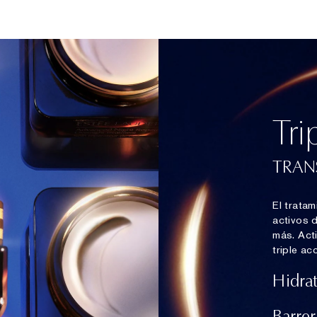
Tri
TRAN
El trata
activos 
más. Act
triple a
Hidra
Barre