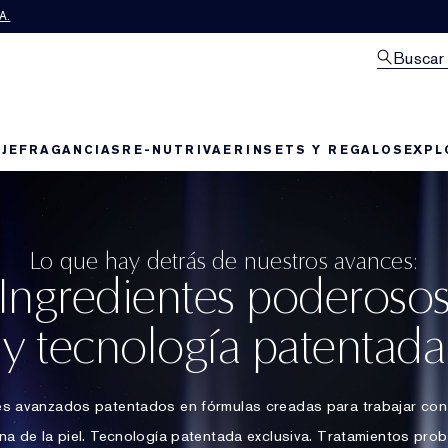
A.
Buscar
JE
FRAGANCIAS
RE-NUTRIV
AERIN
SETS Y REGALOS
EXPL
Lo que hay detrás de nuestros avances:
Ingredientes poderoso
y tecnología patentada
es avanzados patentados en fórmulas creadas para trabajar con 
na de la piel. Tecnología patentada exclusiva. Tratamientos pro