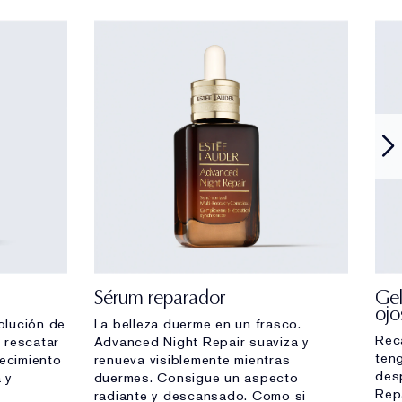
Sérum reparador
Gel
ojo
olución de
La belleza duerme en un frasco.
Rec
 rescatar
Advanced Night Repair suaviza y
ten
jecimiento
renueva visiblemente mientras
des
a y
duermes. Consigue un aspecto
Rep
radiante y descansado. Como si