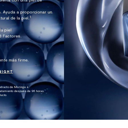
ierta con una piel de
. Ayuda a proporcionar un
1
ral de la piel.
a piel
3 Factores.
ente más firme.
NIGHT
xtracto de Moringa +
tratamiento después de 96 horas.
ducto.