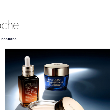
oche
 nocturna.