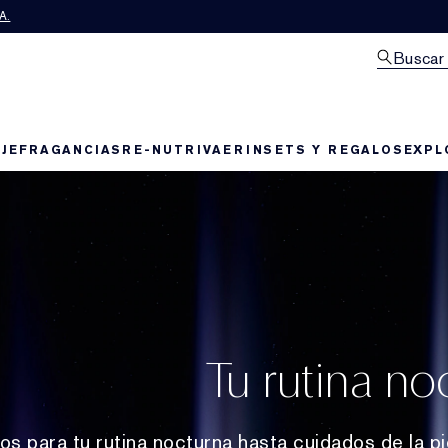
A.
Buscar
JE
FRAGANCIAS
RE-NUTRIV
AERIN
SETS Y REGALOS
EXPL
Tu rutina no
s para tu rutina nocturna hasta cuidados de la pi