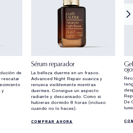
Sérum reparador
Gel
ojo
olución de
La belleza duerme en un frasco.
Rec
 rescatar
Advanced Night Repair suaviza y
ten
jecimiento
renueva visiblemente mientras
des
a y
duermes. Consigue un aspecto
Rep
radiante y descansado. Como si
De 
hubieras dormido 8 horas (incluso
lum
cuando no lo haces).
CO
COMPRAR AHORA