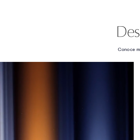
Des
Conoce má