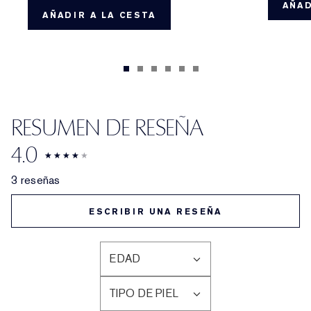
AÑAD
AÑADIR A LA CESTA
RESUMEN DE RESEÑA
4.0
3 reseñas
ESCRIBIR UNA RESEÑA
EDAD
FILTRAR
RESEÑAS
TIPO DE PIEL
POR
FILTRAR
EDAD