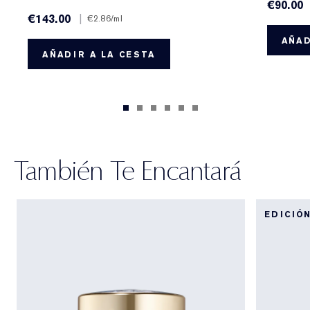
€90.00
€143.00
|
€2.86
/ml
AÑAD
AÑADIR A LA CESTA
También Te Encantará
EDICIÓ