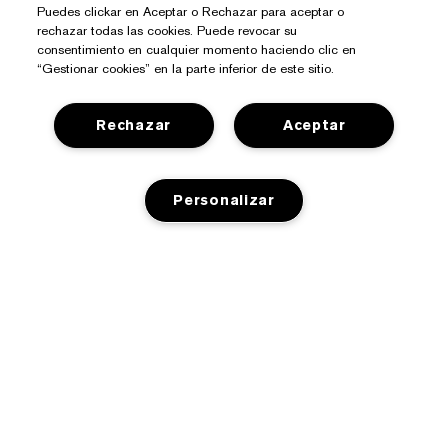
Puedes clickar en Aceptar o Rechazar para aceptar o
rechazar todas las cookies. Puede revocar su
consentimiento en cualquier momento haciendo clic en
“Gestionar cookies” en la parte inferior de este sitio.
¿Necesitas Ayuda?
Rechazar
Aceptar
Contacto
Sobre Estée Lauder
Personalizar
Contactar Fabricante
Compromisos
Información del Envío
Tienda
Empresa
Devoluciones y Cambios
AÑADIR A LA CESTA
Promociones
Glosario de Ingredientes
Preguntas Frecuentes
Privacidad Y Condiciones
Programa Estée Club
Empleo
Chat en Vivo
Política de Privacidad
Buscador de Tiendas
Términos Y Condiciones De Venta
Términos De Uso