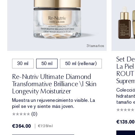
3 tamaños
Set De
30 ml
50 ml
50 ml (rellenar)
La Pie
ROUTIN
Re-Nutriv Ultimate Diamond
Supre
Transformative Brilliance \| Skin
Colecció
Longevity Moisturizer
hidratan
Muestra un rejuvenecimiento visible. La
tamaño e
piel se ve y siente más joven.
(0)
€135.00
€364.00
|
€7.28
/ml