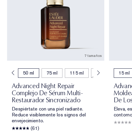
7 tamaños
30 ml
50 ml
75 ml
115 ml
7 ml
15 ml
15 ml
Advanced Night Repair
Advanc
Complejo De Sérum Multi-
Moldea
Restaurador Sincronizado
De Los
Despiértate con una piel radiante.
Eleva, e
Reduce visiblemente los signos del
contorno
envejecimiento.
(61)