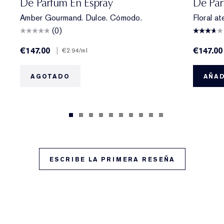
De Parfum En Espray
De Par
Amber Gourmand. Dulce. Cómodo.
Floral at
(0)
€147.00
|
€147.00
€2.94
/ml
AGOTADO
AÑAD
ESCRIBE LA PRIMERA RESEÑA