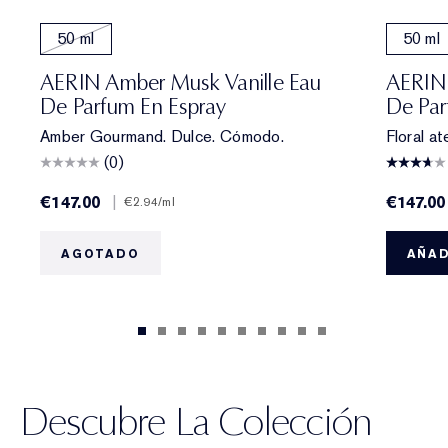
50 ml
50 ml
AERIN Amber Musk Vanille Eau
AERIN 
De Parfum En Espray
De Par
Amber Gourmand. Dulce. Cómodo.
Floral at
(0)
€147.00
|
€147.00
€2.94
/ml
AGOTADO
AÑAD
Descubre La Colección