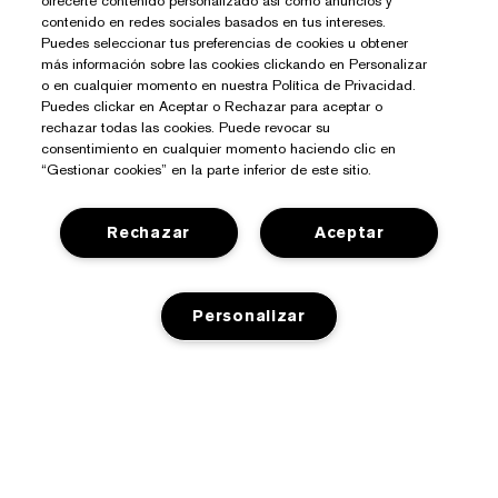
ofrecerte contenido personalizado así como anuncios y
contenido en redes sociales basados en tus intereses.
Puedes seleccionar tus preferencias de cookies u obtener
más información sobre las cookies clickando en Personalizar
o en cualquier momento en nuestra Política de Privacidad.
Puedes clickar en Aceptar o Rechazar para aceptar o
rechazar todas las cookies. Puede revocar su
consentimiento en cualquier momento haciendo clic en
“Gestionar cookies” en la parte inferior de este sitio.
Rechazar
Aceptar
Personalizar
¿Necesitas Ayuda?
Contacto
Sobre Estée Lauder
AGOTADO
Contactar Fabricante
Compromisos
Información del Envío
Tienda